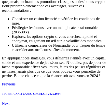
que jamais, incluant des promotions classiques et des bonus crypto.
Pour profiter pleinement de ces avantages, suivez ces
recommandations :
Choisissez un casino licencié et vérifiez les conditions de
mise.
Privilégiez les bonus avec un multiplicateur raisonnable
(20 x‑30 x).
Explorez les options crypto si vous cherchez rapidité et
anonymat, en gardant un œil sur la volatilité des monnaies.
Utilisez le comparateur de Normandie pour gagner du temps
et accéder aux meilleures offres du moment.
En appliquant ces stratégies, vous démarrez l’année avec un capital
solide et une expérience de jeu sécurisée. N’oubliez pas de jouer de
façon responsable : fixez vos limites, faites des pauses régulières et
ne misez jamais plus que ce que vous pouvez vous permettre de
perdre. Bonne chance et que la chance soit avec vous en 2024 !
Previous
TPOBET CANLI CASNO GNCEL GR 2025.1924
Next