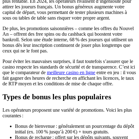
plus rentable. En 2024, les opérateurs rivalisent d’ingéniosité pour
attirer les joueurs français. Un bonus généreux augmente votre
capital de départ, vous permettant de tester plusieurs machines à
sous ou tables de table sans risquer votre propre argent.
De plus, les promotions saisonnières – comme les offres du Nouvel
An – offrent des free spins ou du cashback qui boostent votre
bankroll. Selon une étude interne, 68 % des joueurs qui utilisent un
bonus dès leur inscription continuent de jouer plus longtemps que
ceux qui ne le font pas.
Pour éviter les mauvaises surprises, il faut toutefois s’assurer que le
casino respecte les standards de sécurité et de transparence. C’est ici
que le comparateur de
meilleure casino en ligne
entre en jeu : il vous
fait gagner des heures de recherche en affichant les licences, le taux
de RTP moyen et les conditions de mise de chaque offre.
Types de bonus les plus populaires
Les opérateurs proposent une variété de promotions. Voici les plus
courantes :
Bonus de bienvenue : généralement un pourcentage du dépôt
initial (ex. 100 % jusqu’à 200 €) + tours gratuits.
Bonus de recharge : offert sur les dépôts suivants, souvent