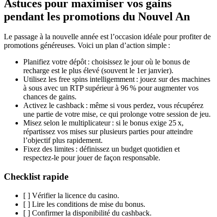
Astuces pour maximiser vos gains
pendant les promotions du Nouvel An
Le passage à la nouvelle année est l’occasion idéale pour profiter de
promotions généreuses. Voici un plan d’action simple :
Planifiez votre dépôt : choisissez le jour où le bonus de
recharge est le plus élevé (souvent le 1er janvier).
Utilisez les free spins intelligemment : jouez sur des machines
à sous avec un RTP supérieur à 96 % pour augmenter vos
chances de gains.
Activez le cashback : même si vous perdez, vous récupérez
une partie de votre mise, ce qui prolonge votre session de jeu.
Misez selon le multiplicateur : si le bonus exige 25 x,
répartissez vos mises sur plusieurs parties pour atteindre
l’objectif plus rapidement.
Fixez des limites : définissez un budget quotidien et
respectez‑le pour jouer de façon responsable.
Checklist rapide
[ ] Vérifier la licence du casino.
[ ] Lire les conditions de mise du bonus.
[ ] Confirmer la disponibilité du cashback.