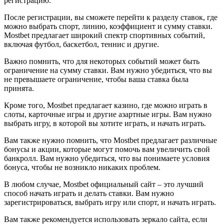
регистрацию.
После регистрации, вы сможете перейти к разделу ставок, где
можно выбрать спорт, линию, коэффициент и сумму ставки.
Mostbet предлагает широкий спектр спортивных событий,
включая футбол, баскетбол, теннис и другие.
Важно помнить, что для некоторых событий может быть
ограничение на сумму ставки. Вам нужно убедиться, что вы
не превышаете ограничение, чтобы ваша ставка была
принята.
Кроме того, Mostbet предлагает казино, где можно играть в
слоты, карточные игры и другие азартные игры. Вам нужно
выбрать игру, в которой вы хотите играть, и начать играть.
Вам также нужно помнить, что Mostbet предлагает различные
бонусы и акции, которые могут помочь вам увеличить свой
банкролл. Вам нужно убедиться, что вы понимаете условия
бонуса, чтобы не возникло никаких проблем.
В любом случае, Mostbet официальный сайт – это лучший
способ начать играть и делать ставки. Вам нужно
зарегистрироваться, выбрать игру или спорт, и начать играть.
Вам также рекомендуется использовать зеркало сайта, если