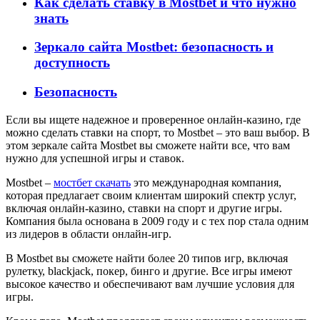
Как сделать ставку в Mostbet и что нужно
знать
Зеркало сайта Mostbet: безопасность и
доступность
Безопасность
Если вы ищете надежное и проверенное онлайн-казино, где
можно сделать ставки на спорт, то Mostbet – это ваш выбор. В
этом зеркале сайта Mostbet вы сможете найти все, что вам
нужно для успешной игры и ставок.
Mostbet –
мостбет скачать
это международная компания,
которая предлагает своим клиентам широкий спектр услуг,
включая онлайн-казино, ставки на спорт и другие игры.
Компания была основана в 2009 году и с тех пор стала одним
из лидеров в области онлайн-игр.
В Mostbet вы сможете найти более 20 типов игр, включая
рулетку, blackjack, покер, бинго и другие. Все игры имеют
высокое качество и обеспечивают вам лучшие условия для
игры.