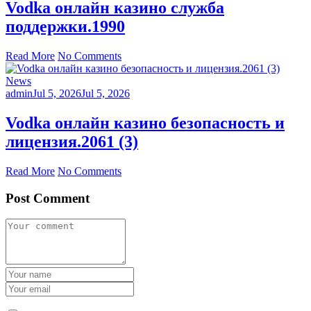
Vodka онлайн казино служба
поддержки.1990
Read More
No Comments
News
admin
Jul 5, 2026
Jul 5, 2026
Vodka онлайн казино безопасность и
лицензия.2061 (3)
Read More
No Comments
Post Comment