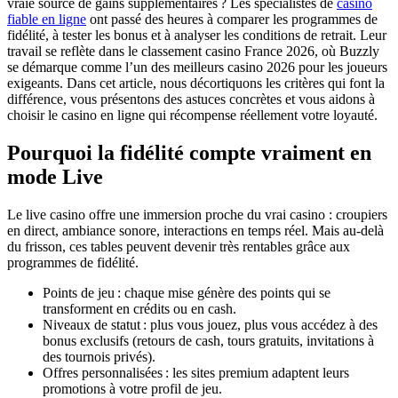
vraie source de gains supplémentaires ? Les spécialistes de
casino
fiable en ligne
ont passé des heures à comparer les programmes de
fidélité, à tester les bonus et à analyser les conditions de retrait. Leur
travail se reflète dans le classement casino France 2026, où Buzzly
se démarque comme l’un des meilleurs casino 2026 pour les joueurs
exigeants. Dans cet article, nous décortiquons les critères qui font la
différence, vous présentons des astuces concrètes et vous aidons à
choisir le casino en ligne qui récompense réellement votre loyauté.
Pourquoi la fidélité compte vraiment en
mode Live
Le live casino offre une immersion proche du vrai casino : croupiers
en direct, ambiance sonore, interactions en temps réel. Mais au-delà
du frisson, ces tables peuvent devenir très rentables grâce aux
programmes de fidélité.
Points de jeu : chaque mise génère des points qui se
transforment en crédits ou en cash.
Niveaux de statut : plus vous jouez, plus vous accédez à des
bonus exclusifs (retours de cash, tours gratuits, invitations à
des tournois privés).
Offres personnalisées : les sites premium adaptent leurs
promotions à votre profil de jeu.