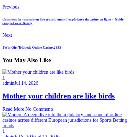
Previous
Comment les tournois en live transforment l’expérience du casino en ligne – Guide
complet avec Buzzly
Next
1Win Giri Trkiyede Online Casino.2995
You May Also Like
1
admin
Jul 14, 2026
Mother your children are like birds
Read More
No Comments
1
admin
Jul 8, 2026
Jul 12, 2026