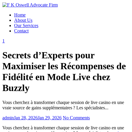
Skip
to
Home
content
About Us
Our Services
Contact
1
Secrets d’Experts pour
Maximiser les Récompenses de
Fidélité en Mode Live chez
Buzzly
Vous cherchez à transformer chaque session de live casino en une
vraie source de gains supplémentaires ? Les spécialistes...
admin
Jan 28, 2026
Jan 29, 2026
No Comments
Vous cherchez à transformer chaque session de live casino en une