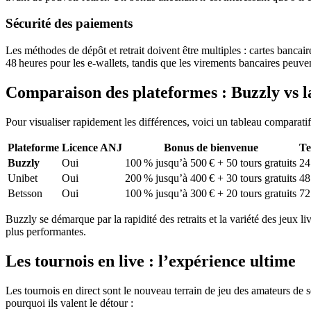
Sécurité des paiements
Les méthodes de dépôt et retrait doivent être multiples : cartes bancair
48 heures pour les e‑wallets, tandis que les virements bancaires peuve
Comparaison des plateformes : Buzzly vs 
Pour visualiser rapidement les différences, voici un tableau comparati
Plateforme
Licence ANJ
Bonus de bienvenue
Te
Buzzly
Oui
100 % jusqu’à 500 € + 50 tours gratuits
24
Unibet
Oui
200 % jusqu’à 400 € + 30 tours gratuits
48
Betsson
Oui
100 % jusqu’à 300 € + 20 tours gratuits
72
Buzzly se démarque par la rapidité des retraits et la variété des jeux 
plus performantes.
Les tournois en live : l’expérience ultime
Les tournois en direct sont le nouveau terrain de jeu des amateurs de s
pourquoi ils valent le détour :