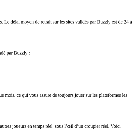
s. Le délai moyen de retrait sur les sites validés par Buzzly est de 24 à
ndé par Buzzly :
ue mois, ce qui vous assure de toujours jouer sur les plateformes les
autres joueurs en temps réel, sous l’œil d’un croupier réel. Voici