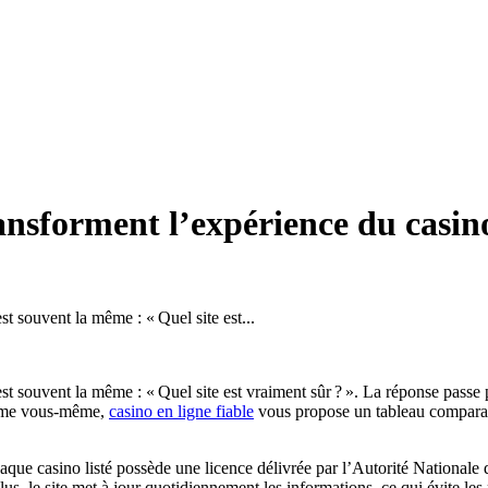
ansforment l’expérience du casin
t souvent la même : « Quel site est...
 souvent la même : « Quel site est vraiment sûr ? ». La réponse passe pa
eforme vous-même,
casino en ligne fiable
vous propose un tableau comparati
haque casino listé possède une licence délivrée par l’Autorité National
lus, le site met à jour quotidiennement les informations, ce qui évite l