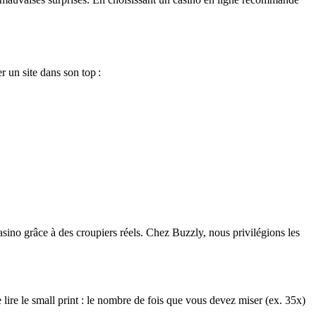
 un site dans son top :
casino grâce à des croupiers réels. Chez Buzzly, nous privilégions les
 lire le small print : le nombre de fois que vous devez miser (ex. 35x)