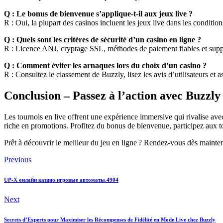
Q : Le bonus de bienvenue s’applique‑t‑il aux jeux live ?
R : Oui, la plupart des casinos incluent les jeux live dans les condition
Q : Quels sont les critères de sécurité d’un casino en ligne ?
R : Licence ANJ, cryptage SSL, méthodes de paiement fiables et suppo
Q : Comment éviter les arnaques lors du choix d’un casino ?
R : Consultez le classement de Buzzly, lisez les avis d’utilisateurs et a
Conclusion – Passez à l’action avec Buzzly
Les tournois en live offrent une expérience immersive qui rivalise avec
riche en promotions. Profitez du bonus de bienvenue, participez aux t
Prêt à découvrir le meilleur du jeu en ligne ? Rendez‑vous dès mainten
Previous
UP-X онлайн казино игровые автоматы.4904
Next
Secrets d’Experts pour Maximiser les Récompenses de Fidélité en Mode Live chez Buzzly