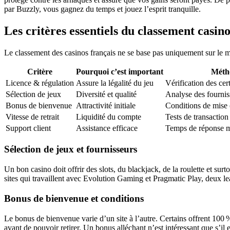
par Buzzly, vous gagnez du temps et jouez l’esprit tranquille.
Les critères essentiels du classement casi
Le classement des casinos français ne se base pas uniquement sur le m
Critère
Pourquoi c’est important
Métho
Licence & régulation
Assure la légalité du jeu
Vérification des cert
Sélection de jeux
Diversité et qualité
Analyse des fourni
Bonus de bienvenue
Attractivité initiale
Conditions de mise 
Vitesse de retrait
Liquidité du compte
Tests de transaction 
Support client
Assistance efficace
Temps de réponse 
Sélection de jeux et fournisseurs
Un bon casino doit offrir des slots, du blackjack, de la roulette et su
sites qui travaillent avec Evolution Gaming et Pragmatic Play, deux le
Bonus de bienvenue et conditions
Le bonus de bienvenue varie d’un site à l’autre. Certains offrent 100 %
avant de pouvoir retirer. Un bonus alléchant n’est intéressant que s’i