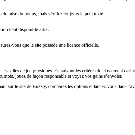
s de mise du bonus, mais vérifiez toujours le petit texte.
rt client disponible 24/7.
ssurez‑vous que le site possède une licence officielle.
 les salles de jeu physiques. En suivant les critères de classement casin
ournois, jouez de façon responsable et voyez vos gains s’envoler.
ant sur le site de Buzzly, comparez les options et lancez‑vous dans l’av