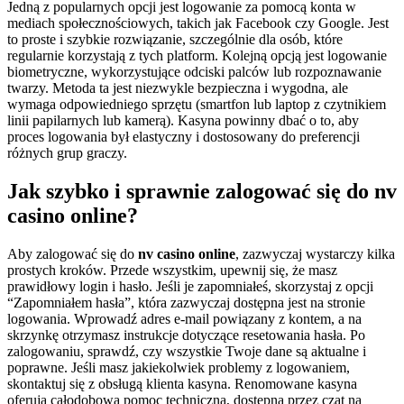
Jedną z popularnych opcji jest logowanie za pomocą konta w
mediach społecznościowych, takich jak Facebook czy Google. Jest
to proste i szybkie rozwiązanie, szczególnie dla osób, które
regularnie korzystają z tych platform. Kolejną opcją jest logowanie
biometryczne, wykorzystujące odciski palców lub rozpoznawanie
twarzy. Metoda ta jest niezwykle bezpieczna i wygodna, ale
wymaga odpowiedniego sprzętu (smartfon lub laptop z czytnikiem
linii papilarnych lub kamerą). Kasyna powinny dbać o to, aby
proces logowania był elastyczny i dostosowany do preferencji
różnych grup graczy.
Jak szybko i sprawnie zalogować się do nv
casino online?
Aby zalogować się do
nv casino online
, zazwyczaj wystarczy kilka
prostych kroków. Przede wszystkim, upewnij się, że masz
prawidłowy login i hasło. Jeśli je zapomniałeś, skorzystaj z opcji
“Zapomniałem hasła”, która zazwyczaj dostępna jest na stronie
logowania. Wprowadź adres e-mail powiązany z kontem, a na
skrzynkę otrzymasz instrukcje dotyczące resetowania hasła. Po
zalogowaniu, sprawdź, czy wszystkie Twoje dane są aktualne i
poprawne. Jeśli masz jakiekolwiek problemy z logowaniem,
skontaktuj się z obsługą klienta kasyna. Renomowane kasyna
oferują całodobową pomoc techniczną, dostępną przez czat na