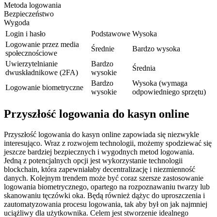
Metoda logowania
Bezpieczeństwo
Wygoda
Login i hasło
Podstawowe
Wysoka
Logowanie przez media
Średnie
Bardzo wysoka
społecznościowe
Uwierzytelnianie
Bardzo
Średnia
dwuskładnikowe (2FA)
wysokie
Bardzo
Wysoka (wymaga
Logowanie biometryczne
wysokie
odpowiedniego sprzętu)
Przyszłość logowania do kasyn online
Przyszłość logowania do kasyn online zapowiada się niezwykle
interesująco. Wraz z rozwojem technologii, możemy spodziewać się
jeszcze bardziej bezpiecznych i wygodnych metod logowania.
Jedną z potencjalnych opcji jest wykorzystanie technologii
blockchain, która zapewniałaby decentralizację i niezmienność
danych. Kolejnym trendem może być coraz szersze zastosowanie
logowania biometrycznego, opartego na rozpoznawaniu twarzy lub
skanowaniu tęczówki oka. Będą również dążyc do uproszczenia i
zautomatyzowania procesu logowania, tak aby był on jak najmniej
uciążliwy dla użytkownika. Celem jest stworzenie idealnego