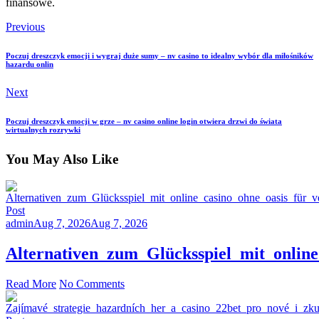
finansowe.
Previous
Poczuj dreszczyk emocji i wygraj duże sumy – nv casino to idealny wybór dla miłośników
hazardu onlin
Next
Poczuj dreszczyk emocji w grze – nv casino online login otwiera drzwi do świata
wirtualnych rozrywki
You May Also Like
Post
admin
Aug 7, 2026
Aug 7, 2026
Alternativen_zum_Glücksspiel_mit_online
Read More
No Comments