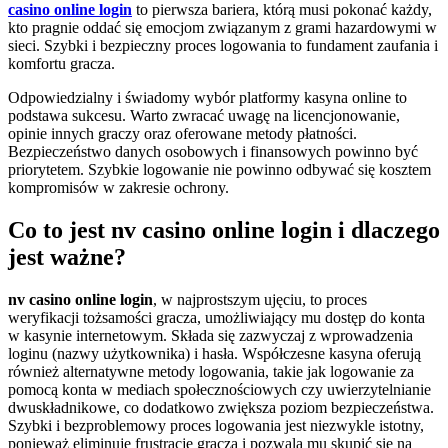
casino online login
to pierwsza bariera, którą musi pokonać każdy,
kto pragnie oddać się emocjom związanym z grami hazardowymi w
sieci. Szybki i bezpieczny proces logowania to fundament zaufania i
komfortu gracza.
Odpowiedzialny i świadomy wybór platformy kasyna online to
podstawa sukcesu. Warto zwracać uwagę na licencjonowanie,
opinie innych graczy oraz oferowane metody płatności.
Bezpieczeństwo danych osobowych i finansowych powinno być
priorytetem. Szybkie logowanie nie powinno odbywać się kosztem
kompromisów w zakresie ochrony.
Co to jest nv casino online login i dlaczego
jest ważne?
nv casino online login
, w najprostszym ujęciu, to proces
weryfikacji tożsamości gracza, umożliwiający mu dostęp do konta
w kasynie internetowym. Składa się zazwyczaj z wprowadzenia
loginu (nazwy użytkownika) i hasła. Współczesne kasyna oferują
również alternatywne metody logowania, takie jak logowanie za
pomocą konta w mediach społecznościowych czy uwierzytelnianie
dwuskładnikowe, co dodatkowo zwiększa poziom bezpieczeństwa.
Szybki i bezproblemowy proces logowania jest niezwykle istotny,
ponieważ eliminuje frustrację gracza i pozwala mu skupić się na