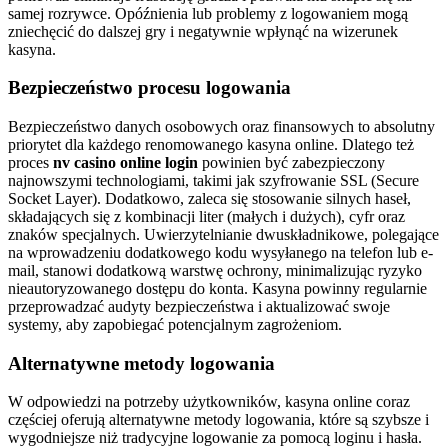
samej rozrywce. Opóźnienia lub problemy z logowaniem mogą
zniechęcić do dalszej gry i negatywnie wpłynąć na wizerunek
kasyna.
Bezpieczeństwo procesu logowania
Bezpieczeństwo danych osobowych oraz finansowych to absolutny
priorytet dla każdego renomowanego kasyna online. Dlatego też
proces
nv casino online login
powinien być zabezpieczony
najnowszymi technologiami, takimi jak szyfrowanie SSL (Secure
Socket Layer). Dodatkowo, zaleca się stosowanie silnych haseł,
składających się z kombinacji liter (małych i dużych), cyfr oraz
znaków specjalnych. Uwierzytelnianie dwuskładnikowe, polegające
na wprowadzeniu dodatkowego kodu wysyłanego na telefon lub e-
mail, stanowi dodatkową warstwę ochrony, minimalizując ryzyko
nieautoryzowanego dostępu do konta. Kasyna powinny regularnie
przeprowadzać audyty bezpieczeństwa i aktualizować swoje
systemy, aby zapobiegać potencjalnym zagrożeniom.
Alternatywne metody logowania
W odpowiedzi na potrzeby użytkowników, kasyna online coraz
częściej oferują alternatywne metody logowania, które są szybsze i
wygodniejsze niż tradycyjne logowanie za pomocą loginu i hasła.