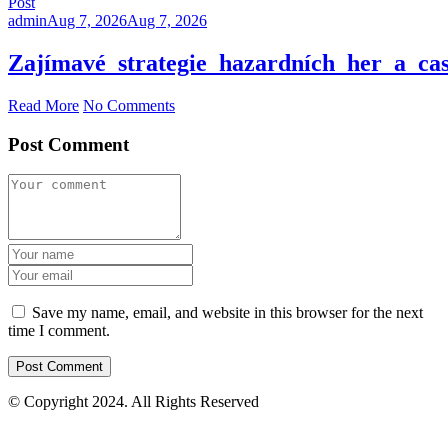
Post
admin
Aug 7, 2026
Aug 7, 2026
Zajímavé_strategie_hazardních_her_a_ca
Read More
No Comments
Post Comment
Save my name, email, and website in this browser for the next
time I comment.
© Copyright 2024. All Rights Reserved