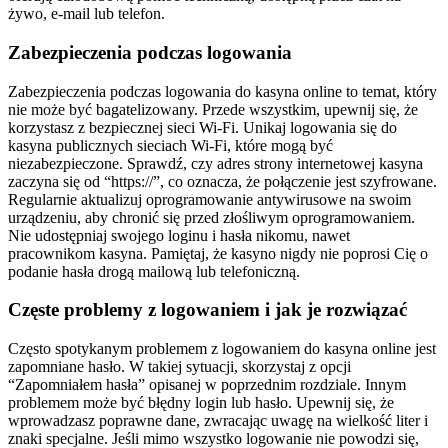
żywo, e-mail lub telefon.
Zabezpieczenia podczas logowania
Zabezpieczenia podczas logowania do kasyna online to temat, który
nie może być bagatelizowany. Przede wszystkim, upewnij się, że
korzystasz z bezpiecznej sieci Wi-Fi. Unikaj logowania się do
kasyna publicznych sieciach Wi-Fi, które mogą być
niezabezpieczone. Sprawdź, czy adres strony internetowej kasyna
zaczyna się od “https://”, co oznacza, że połączenie jest szyfrowane.
Regularnie aktualizuj oprogramowanie antywirusowe na swoim
urządzeniu, aby chronić się przed złośliwym oprogramowaniem.
Nie udostępniaj swojego loginu i hasła nikomu, nawet
pracownikom kasyna. Pamiętaj, że kasyno nigdy nie poprosi Cię o
podanie hasła drogą mailową lub telefoniczną.
Częste problemy z logowaniem i jak je rozwiązać
Często spotykanym problemem z logowaniem do kasyna online jest
zapomniane hasło. W takiej sytuacji, skorzystaj z opcji
“Zapomniałem hasła” opisanej w poprzednim rozdziale. Innym
problemem może być błędny login lub hasło. Upewnij się, że
wprowadzasz poprawne dane, zwracając uwagę na wielkość liter i
znaki specjalne. Jeśli mimo wszystko logowanie nie powodzi się,