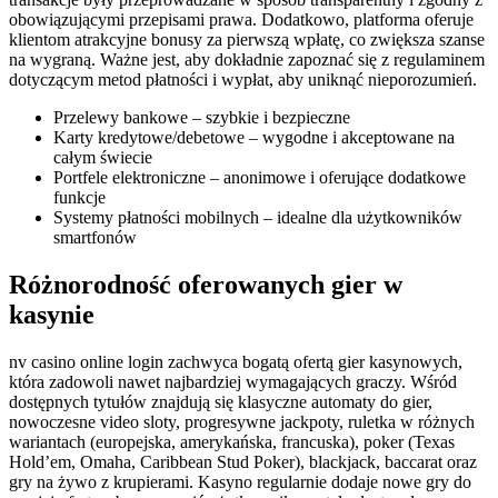
obowiązującymi przepisami prawa. Dodatkowo, platforma oferuje
klientom atrakcyjne bonusy za pierwszą wpłatę, co zwiększa szanse
na wygraną. Ważne jest, aby dokładnie zapoznać się z regulaminem
dotyczącym metod płatności i wypłat, aby uniknąć nieporozumień.
Przelewy bankowe – szybkie i bezpieczne
Karty kredytowe/debetowe – wygodne i akceptowane na
całym świecie
Portfele elektroniczne – anonimowe i oferujące dodatkowe
funkcje
Systemy płatności mobilnych – idealne dla użytkowników
smartfonów
Różnorodność oferowanych gier w
kasynie
nv casino online login zachwyca bogatą ofertą gier kasynowych,
która zadowoli nawet najbardziej wymagających graczy. Wśród
dostępnych tytułów znajdują się klasyczne automaty do gier,
nowoczesne video sloty, progresywne jackpoty, ruletka w różnych
wariantach (europejska, amerykańska, francuska), poker (Texas
Hold’em, Omaha, Caribbean Stud Poker), blackjack, baccarat oraz
gry na żywo z krupierami. Kasyno regularnie dodaje nowe gry do