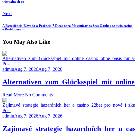
wirtualnych ro
Next
A Experiência Elevada a Potência 7 Dicas para Maximizar os Seus Ganhos no twin casino
e Desbloquear
You May Also Like
Post
admin
Aug 7, 2026
Aug 7, 2026
Alternativen_zum_Glücksspiel_mit_online
Read More
No Comments
Post
admin
Aug 7, 2026
Aug 7, 2026
Zajímavé_strategie_hazardních_her_a_ca