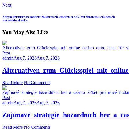
Next
Adrenalinrausch garantiert Meistern Sie chicken road 2 mit Strategie, erleben Sie
Nervenkitzel auf v
You May Also Like
Post
admin
Aug 7, 2026
Aug 7, 2026
Alternativen_zum_Glücksspiel_mit_online
Read More
No Comments
Post
admin
Aug 7, 2026
Aug 7, 2026
Zajímavé_strategie_hazardních_her_a_ca
Read More
No Comments