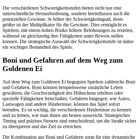
Die verschiedenen Schwierigkeitsstufen bieten nicht nur eine
unterschiedliche Herausforderung, sondern beeinflussen auch die
potenziellen Gewinne. Je höher der Schwierigkeitsgrad, desto
größer ist der Multiplikator für die Gewinne. Dies ermöglicht es
Spielern, mit einem hohen Risiko höhere Belohnungen zu erzielen,
während sie gleichzeitig ihre Fähigkeiten unter Beweis stellen
können. Die strategische Auswahl der Schwierigkeitsstufe ist daher
ein wichtiger Bestandteil des Spiels.
Boni und Gefahren auf dem Weg zum
Goldenen Ei
Auf dem Weg zum Goldenen Ei begegnen Spielern zahlreiche Boni
und Gefahren. Boni können beispielsweise zusätzliche Leben
gewähren, die Geschwindigkeit des Hühnchens erhöhen oder
spezielle Fähigkeiten freischalten. Gefahren hingegen, wie Autos,
Lastwagen und andere Hindernisse, können das Spiel sofort
beenden. Es ist wichtig, die verschiedenen Hindernisse zu kennen
und zu lernen, wie man ihnen am besten ausweicht. Strategisches
Timing und präzises Steuern sind entscheidend, um die Straße sicher
zu überqueren und das Ziel zu erreichen.
Die Kombination aus Boni und Gefahren sorgt für eine dynamische