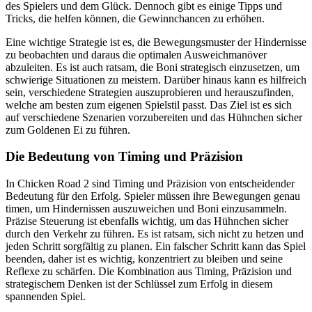
des Spielers und dem Glück. Dennoch gibt es einige Tipps und
Tricks, die helfen können, die Gewinnchancen zu erhöhen.
Eine wichtige Strategie ist es, die Bewegungsmuster der Hindernisse
zu beobachten und daraus die optimalen Ausweichmanöver
abzuleiten. Es ist auch ratsam, die Boni strategisch einzusetzen, um
schwierige Situationen zu meistern. Darüber hinaus kann es hilfreich
sein, verschiedene Strategien auszuprobieren und herauszufinden,
welche am besten zum eigenen Spielstil passt. Das Ziel ist es sich
auf verschiedene Szenarien vorzubereiten und das Hühnchen sicher
zum Goldenen Ei zu führen.
Die Bedeutung von Timing und Präzision
In Chicken Road 2 sind Timing und Präzision von entscheidender
Bedeutung für den Erfolg. Spieler müssen ihre Bewegungen genau
timen, um Hindernissen auszuweichen und Boni einzusammeln.
Präzise Steuerung ist ebenfalls wichtig, um das Hühnchen sicher
durch den Verkehr zu führen. Es ist ratsam, sich nicht zu hetzen und
jeden Schritt sorgfältig zu planen. Ein falscher Schritt kann das Spiel
beenden, daher ist es wichtig, konzentriert zu bleiben und seine
Reflexe zu schärfen. Die Kombination aus Timing, Präzision und
strategischem Denken ist der Schlüssel zum Erfolg in diesem
spannenden Spiel.