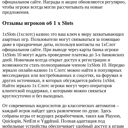
официальном сайте. Награды и акции обновляются регулярно,
чтобы игроки всегда могли рассчитывать на новые
предложения.
Отзывы игроков об 1 x Slots
1xSlots (1хслотс) казино это ваш ключ к миру захватывающих
азартных игр. Пользователи могут связываться за помощью
даже в праздничные даты, используя контакты на 1хСлот
официальном сайте. При выводе через карты банка игроки
1xSlots 10 могут ждать проведение платежа до 3-х банковских
дней. Новичкам всегда открыт доступ к регистрации и
возможности стать полноправным членом 1xSlots 10. Нередко
зеркало онлайн-казино 1x Слотс можно найти в популярных
мессенджерах или востребованных и соцсетях, на форумах и
других источниках, в которых обсуждается работа 1xSlot.
Найти зеркало 1x Слотс игроки могут через операторов
клиентской поддержки, с которыми можно связаться
круглосуточно и без выходных.
От современных видеослотов до классических автоматов –
каждый игрок найдет здесь развлечение по душе. Здесь
собраны игры от ведущих разработчиков, таких как Playson,
Quickspin, NetEnt и Yggdrasil. Полная адаптация под
мобильные устройства обеспечивает удобный доступ к играм