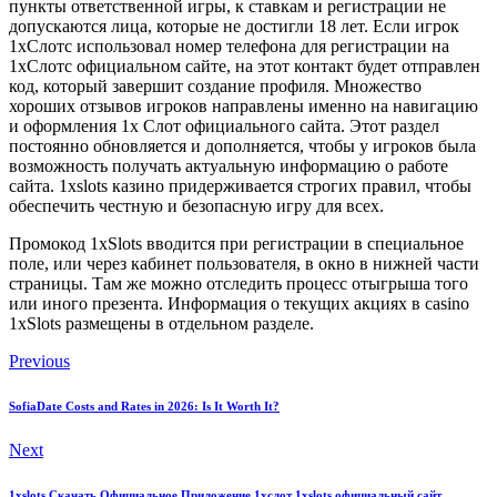
пункты ответственной игры, к ставкам и регистрации не
допускаются лица, которые не достигли 18 лет. Если игрок
1хСлотс использовал номер телефона для регистрации на
1хСлотс официальном сайте, на этот контакт будет отправлен
код, который завершит создание профиля. Множество
хороших отзывов игроков направлены именно на навигацию
и оформления 1х Слот официального сайта. Этот раздел
постоянно обновляется и дополняется, чтобы у игроков была
возможность получать актуальную информацию о работе
сайта. 1xslots казино придерживается строгих правил, чтобы
обеспечить честную и безопасную игру для всех.
Промокод 1xSlots вводится при регистрации в специальное
поле, или через кабинет пользователя, в окно в нижней части
страницы. Там же можно отследить процесс отыгрыша того
или иного презента. Информация о текущих акциях в casino
1xSlots размещены в отдельном разделе.
Previous
SofiaDate Costs and Rates in 2026: Is It Worth It?
Next
1xslots Скачать Официальное Приложение 1хслот 1xslots официальный сайт,