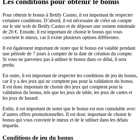
Les conditions pour obtenir le bonus
Pour obtenir le bonus à Betify Casino, il est important de respecter
certaines conditions. D’abord, il est nécessaire de créer un compte
sur le site web de Betify Casino et de déposer une somme minimale
de 20 €. Ensuite, il est important de choisir le bonus qui vous
convient le mieux, car il existe plusieurs options différentes.
Il est également important de noter que le bonus est valable pendant
une période de 7 jours à compter de la date de création du compte.
Si vous ne parvenez pas à utiliser le bonus dans ce délai, il sera
perdu.
En outre, il est important de respecter les conditions de jeu du bonus,
car il y a des jeux qui ne comptent pas pour la validation du bonus.
Il est donc important de choisir des jeux qui comptent pour la
validation du bonus, tels que les jeux de table, les jeux de cartes et
les jeux de hasard.
Enfin, il est important de noter que le bonus est non cumulable avec
d’autres offres promotionnelles. Il est donc important de choisir le
bonus qui vous convient le mieux et de le utiliser dans les délais
impartis.
Conditions de jeu du bonus