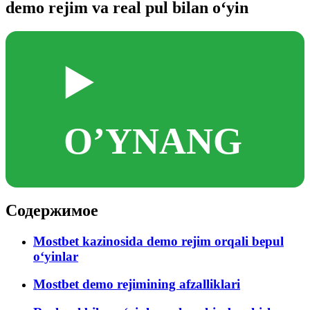
demo rejim va real pul bilan o‘yin
▶️
O’YNANG
Содержимое
Mostbet kazinosida demo rejim orqali bepul
o‘yinlar
Mostbet demo rejimining afzalliklari