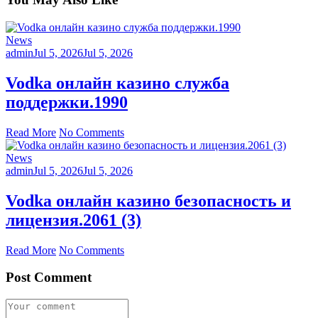
News
admin
Jul 5, 2026
Jul 5, 2026
Vodka онлайн казино служба
поддержки.1990
Read More
No Comments
News
admin
Jul 5, 2026
Jul 5, 2026
Vodka онлайн казино безопасность и
лицензия.2061 (3)
Read More
No Comments
Post Comment