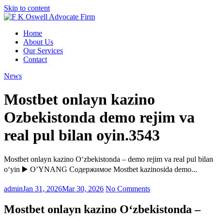
Skip to content
Home
About Us
Our Services
Contact
News
Mostbet onlayn kazino
Ozbekistonda demo rejim va
real pul bilan oyin.3543
Mostbet onlayn kazino O‘zbekistonda – demo rejim va real pul bilan
o‘yin ▶️ O’YNANG Содержимое Mostbet kazinosida demo...
admin
Jan 31, 2026
Mar 30, 2026
No Comments
Mostbet onlayn kazino O‘zbekistonda –