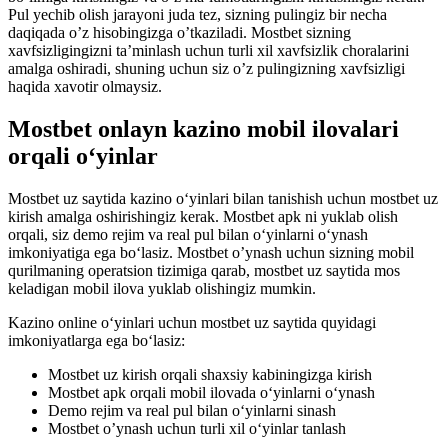
Pul yechib olish jarayoni juda tez, sizning pulingiz bir necha
daqiqada o’z hisobingizga o’tkaziladi. Mostbet sizning
xavfsizligingizni ta’minlash uchun turli xil xavfsizlik choralarini
amalga oshiradi, shuning uchun siz o’z pulingizning xavfsizligi
haqida xavotir olmaysiz.
Mostbet onlayn kazino mobil ilovalari
orqali o‘yinlar
Mostbet uz saytida kazino o‘yinlari bilan tanishish uchun mostbet uz
kirish amalga oshirishingiz kerak. Mostbet apk ni yuklab olish
orqali, siz demo rejim va real pul bilan o‘yinlarni o‘ynash
imkoniyatiga ega bo‘lasiz. Mostbet o’ynash uchun sizning mobil
qurilmaning operatsion tizimiga qarab, mostbet uz saytida mos
keladigan mobil ilova yuklab olishingiz mumkin.
Kazino online o‘yinlari uchun mostbet uz saytida quyidagi
imkoniyatlarga ega bo‘lasiz:
Mostbet uz kirish orqali shaxsiy kabiningizga kirish
Mostbet apk orqali mobil ilovada o‘yinlarni o‘ynash
Demo rejim va real pul bilan o‘yinlarni sinash
Mostbet o’ynash uchun turli xil o‘yinlar tanlash