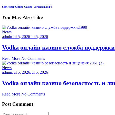
Schweizer Online Casino Vergleich.2514
You May Also Like
News
admin
Jul 5, 2026
Jul 5, 2026
Vodka онлайн казино служба поддержки
Read More
No Comments
News
admin
Jul 5, 2026
Jul 5, 2026
Vodka онлайн казино безопасность и лиц
Read More
No Comments
Post Comment