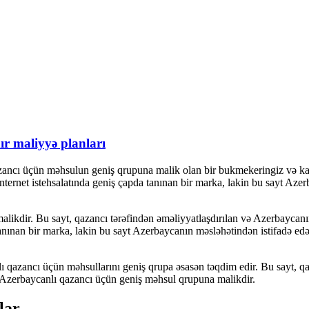
r maliyyə planları
zancı üçün məhsulun geniş qrupuna malik olan bir bukmekeringiz və kaz
nternet istehsalatında geniş çapda tanınan bir marka, lakin bu sayt Aze
kdir. Bu sayt, qazancı tərəfindən əməliyyatlaşdırılan və Azerbaycanın m
anınan bir marka, lakin bu sayt Azerbaycanın məsləhətindən istifadə edən
 qazancı üçün məhsullarını geniş qrupa əsasən təqdim edir. Bu sayt, qa
ı, Azerbaycanlı qazancı üçün geniş məhsul qrupuna malikdir.
lar