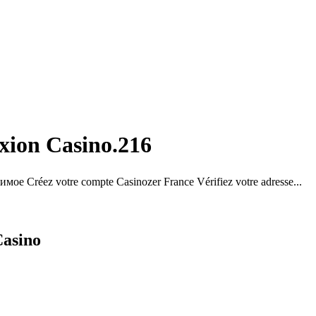
xion Casino.216
е Créez votre compte Casinozer France Vérifiez votre adresse...
Casino