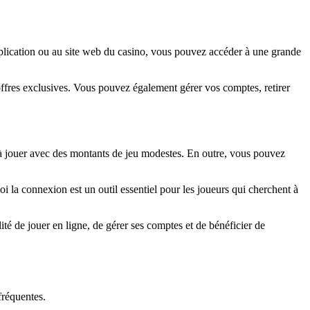
pplication ou au site web du casino, vous pouvez accéder à une grande
ffres exclusives. Vous pouvez également gérer vos comptes, retirer
à jouer avec des montants de jeu modestes. En outre, vous pouvez
i la connexion est un outil essentiel pour les joueurs qui cherchent à
é de jouer en ligne, de gérer ses comptes et de bénéficier de
fréquentes.