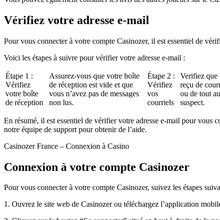
Vérifiez votre adresse e-mail
Pour vous connecter à votre compte Casinozer, il est essentiel de vérifi
Voici les étapes à suivre pour vérifier votre adresse e-mail :
Étape 1 :
Assurez-vous que votre boîte
Étape 2 :
Verifiez que
Vérifiez
de réception est vide et que
Vérifiez
reçu de cour
votre boîte
vous n’avez pas de messages
vos
ou de tout a
de réception
non lus.
courriels
suspect.
En résumé, il est essentiel de vérifier votre adresse e-mail pour vous
notre équipe de support pour obtenir de l’aide.
Casinozer France – Connexion à Casino
Connexion à votre compte Casinozer
Pour vous connecter à votre compte Casinozer, suivez les étapes suiva
1. Ouvrez le site web de Casinozer ou téléchargez l’application mobil