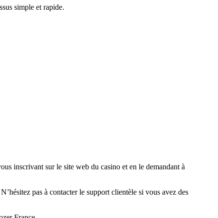
sus simple et rapide.
us inscrivant sur le site web du casino et en le demandant à
hésitez pas à contacter le support clientèle si vous avez des
ozer France.