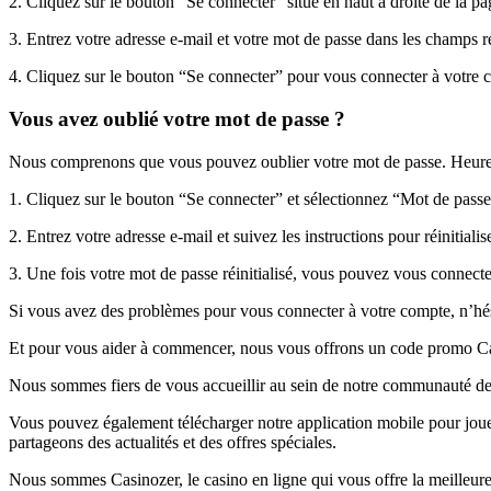
2. Cliquez sur le bouton “Se connecter” situé en haut à droite de la pa
3. Entrez votre adresse e-mail et votre mot de passe dans les champs re
4. Cliquez sur le bouton “Se connecter” pour vous connecter à votre 
Vous avez oublié votre mot de passe ?
Nous comprenons que vous pouvez oublier votre mot de passe. Heureuse
1. Cliquez sur le bouton “Se connecter” et sélectionnez “Mot de passe
2. Entrez votre adresse e-mail et suivez les instructions pour réinitiali
3. Une fois votre mot de passe réinitialisé, vous pouvez vous connecte
Si vous avez des problèmes pour vous connecter à votre compte, n’hés
Et pour vous aider à commencer, nous vous offrons un code promo Casi
Nous sommes fiers de vous accueillir au sein de notre communauté de
Vous pouvez également télécharger notre application mobile pour jou
partageons des actualités et des offres spéciales.
Nous sommes Casinozer, le casino en ligne qui vous offre la meilleure