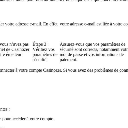
er votre adresse e-mail. En effet, votre adresse e-mail est liée à votre c
 vous n’avez pas
Étape 3 :
Assurez-vous que vos paramètres de
riel de Casinozer
Vérifiez vos
sécurité sont corrects, notamment votr
utre émetteur
paramètres de
mot de passe et vos informations de
sécurité
paiement.
 connecter à votre compte Casinozer. Si vous avez des problèmes de connex
ntes :
e pour accéder à votre compte.