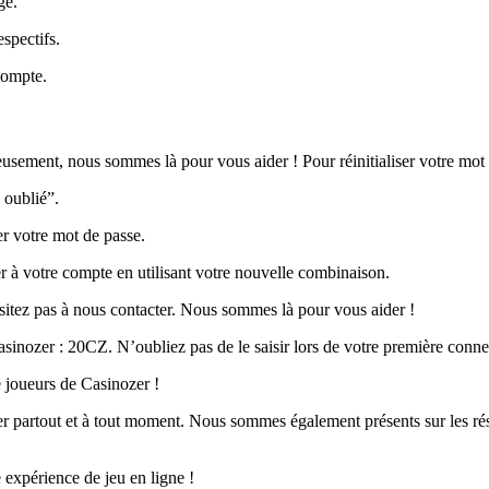
ge.
spectifs.
compte.
ment, nous sommes là pour vous aider ! Pour réinitialiser votre mot de
 oublié”.
ser votre mot de passe.
r à votre compte en utilisant votre nouvelle combinaison.
itez pas à nous contacter. Nous sommes là pour vous aider !
nozer : 20CZ. N’oubliez pas de le saisir lors de votre première conne
 joueurs de Casinozer !
er partout et à tout moment. Nous sommes également présents sur les r
 expérience de jeu en ligne !