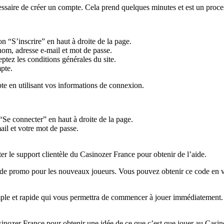
ssaire de créer un compte. Cela prend quelques minutes et est un proces
n “S’inscrire” en haut à droite de la page.
nom, adresse e-mail et mot de passe.
tez les conditions générales du site.
pte.
e en utilisant vos informations de connexion.
“Se connecter” en haut à droite de la page.
ail et votre mot de passe.
.
 le support clientèle du Casinozer France pour obtenir de l’aide.
code promo pour les nouveaux joueurs. Vous pouvez obtenir ce code en vo
le et rapide qui vous permettra de commencer à jouer immédiatement. N’
sinozer France pour obtenir une idée de ce que c’est que jouer au Casin