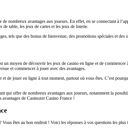
re de nombreux avantages aux joueurs. En effet, en se connectant à l’a
 de table, les jeux de cartes et les jeux de loterie.
es, tels que des bonus de bienvenue, des promotions spéciales et des o
st un moyen de découvrir les jeux de casino en ligne et de commencer 
venue et commencer à jouer avec des avantages.
 et de jouer en ligne à tout moment, partout où vous êtes. C’est pourquo
nt qui offre de nombreux avantages aux joueurs, notamment la possibilit
es avantages de Casinozer Casino France !
nce
Vous êtes au bon endroit ! Voici les réponses à vos questions les plus 