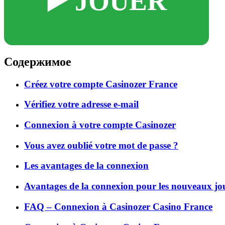
▶️ JOUER
Содержимое
Créez votre compte Casinozer France
Vérifiez votre adresse e-mail
Connexion à votre compte Casinozer
Vous avez oublié votre mot de passe ?
Les avantages de la connexion
Avantages de la connexion pour les nouveaux jo
FAQ – Connexion à Casinozer Casino France