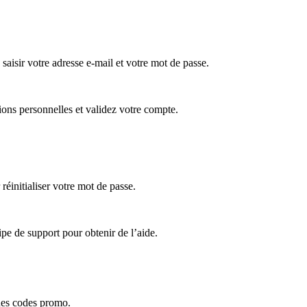
saisir votre adresse e-mail et votre mot de passe.
ions personnelles et validez votre compte.
réinitialiser votre mot de passe.
pe de support pour obtenir de l’aide.
 des codes promo.