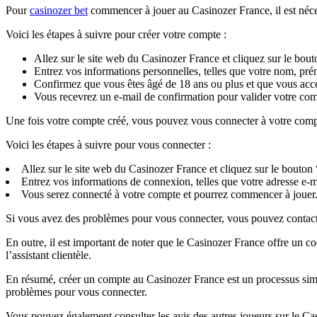
Pour
casinozer bet
commencer à jouer au Casinozer France, il est néce
Voici les étapes à suivre pour créer votre compte :
Allez sur le site web du Casinozer France et cliquez sur le bouto
Entrez vos informations personnelles, telles que votre nom, pré
Confirmez que vous êtes âgé de 18 ans ou plus et que vous accep
Vous recevrez un e-mail de confirmation pour valider votre com
Une fois votre compte créé, vous pouvez vous connecter à votre compt
Voici les étapes à suivre pour vous connecter :
Allez sur le site web du Casinozer France et cliquez sur le bouton 
Entrez vos informations de connexion, telles que votre adresse e-m
Vous serez connecté à votre compte et pourrez commencer à jouer
Si vous avez des problèmes pour vous connecter, vous pouvez contacter
En outre, il est important de noter que le Casinozer France offre un 
l’assistant clientèle.
En résumé, créer un compte au Casinozer France est un processus simp
problèmes pour vous connecter.
Vous pouvez également consulter les avis des autres joueurs sur le Ca