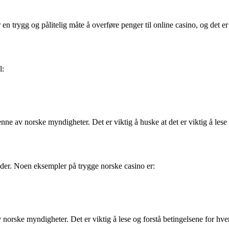
en trygg og pålitelig måte å overføre penger til online casino, og det e
l:
enne av norske myndigheter. Det er viktig å huske at det er viktig å les
oder. Noen eksempler på trygge norske casino er:
v norske myndigheter. Det er viktig å lese og forstå betingelsene for hver