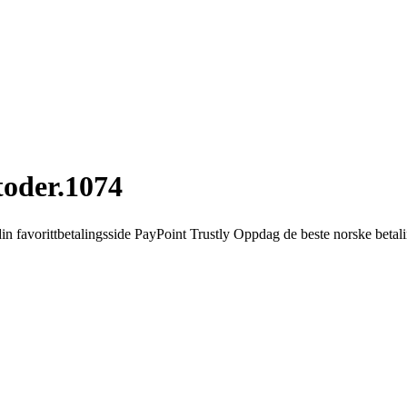
toder.1074
avorittbetalingsside PayPoint Trustly Oppdag de beste norske betali