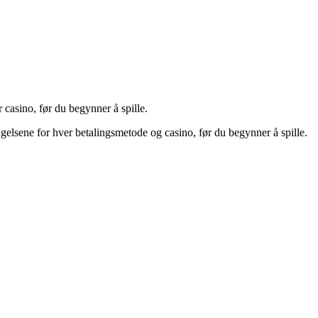
 casino, før du begynner å spille.
ingelsene for hver betalingsmetode og casino, før du begynner å spille.