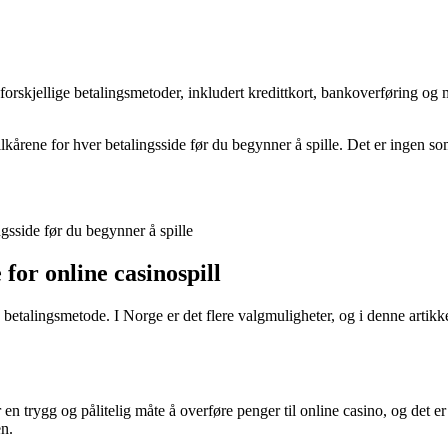
orskjellige betalingsmetoder, inkludert kredittkort, bankoverføring og m
vilkårene for hver betalingsside før du begynner å spille. Det er ingen so
ngsside før du begynner å spille
for online casinospill
ig betalingsmetode. I Norge er det flere valgmuligheter, og i denne artik
n trygg og pålitelig måte å overføre penger til online casino, og det er
en.