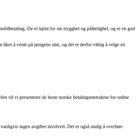
obilbetaling. De er kjent for sin trygghet og pålitelighet, og er en god
m liker å vente på pengene sine, og det er derfor viktig å velge en
kelen vil vi presenterer de beste norske betalingsmetodene for online
 vanligvis ingen avgifter involvert. Det er også mulig å overføre