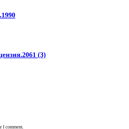
.1990
ензия.2061 (3)
me I comment.