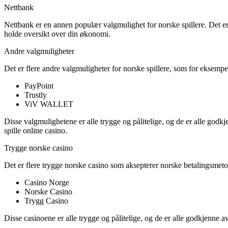
Nettbank
Nettbank er en annen populær valgmulighet for norske spillere. Det er 
holde oversikt over din økonomi.
Andre valgmuligheter
Det er flere andre valgmuligheter for norske spillere, som for eksempe
PayPoint
Trustly
ViV WALLET
Disse valgmulighetene er alle trygge og pålitelige, og de er alle godkj
spille online casino.
Trygge norske casino
Det er flere trygge norske casino som aksepterer norske betalingsmet
Casino Norge
Norske Casino
Trygg Casino
Disse casinoene er alle trygge og pålitelige, og de er alle godkjenne a