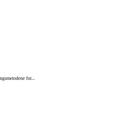
ngsmetodene for...