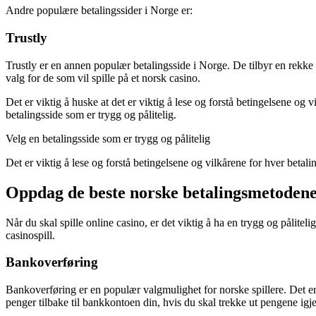
Andre populære betalingssider i Norge er:
Trustly
Trustly er en annen populær betalingsside i Norge. De tilbyr en rekke f
valg for de som vil spille på et norsk casino.
Det er viktig å huske at det er viktig å lese og forstå betingelsene og 
betalingsside som er trygg og pålitelig.
Velg en betalingsside som er trygg og pålitelig
Det er viktig å lese og forstå betingelsene og vilkårene for hver betali
Oppdag de beste norske betalingsmetodene 
Når du skal spille online casino, er det viktig å ha en trygg og pålitel
casinospill.
Bankoverføring
Bankoverføring er en populær valgmulighet for norske spillere. Det er e
penger tilbake til bankkontoen din, hvis du skal trekke ut pengene igj