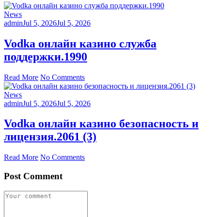
News
admin
Jul 5, 2026
Jul 5, 2026
Vodka онлайн казино служба
поддержки.1990
Read More
No Comments
News
admin
Jul 5, 2026
Jul 5, 2026
Vodka онлайн казино безопасность и
лицензия.2061 (3)
Read More
No Comments
Post Comment