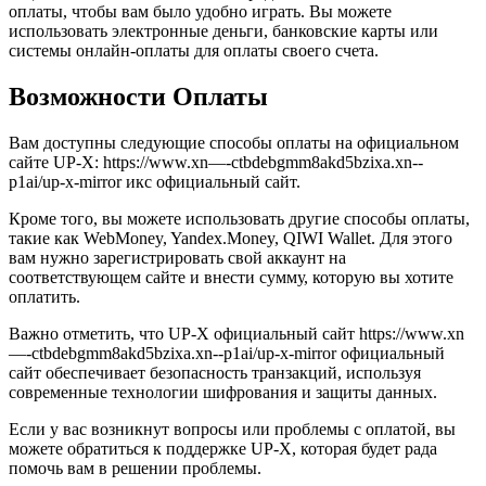
оплаты, чтобы вам было удобно играть. Вы можете
использовать электронные деньги, банковские карты или
системы онлайн-оплаты для оплаты своего счета.
Возможности Оплаты
Вам доступны следующие способы оплаты на официальном
сайте UP-X: https://www.xn—-ctbdebgmm8akd5bzixa.xn--
p1ai/up-x-mirror икс официальный сайт.
Кроме того, вы можете использовать другие способы оплаты,
такие как WebMoney, Yandex.Money, QIWI Wallet. Для этого
вам нужно зарегистрировать свой аккаунт на
соответствующем сайте и внести сумму, которую вы хотите
оплатить.
Важно отметить, что UP-X официальный сайт https://www.xn
—-ctbdebgmm8akd5bzixa.xn--p1ai/up-x-mirror официальный
сайт обеспечивает безопасность транзакций, используя
современные технологии шифрования и защиты данных.
Если у вас возникнут вопросы или проблемы с оплатой, вы
можете обратиться к поддержке UP-X, которая будет рада
помочь вам в решении проблемы.