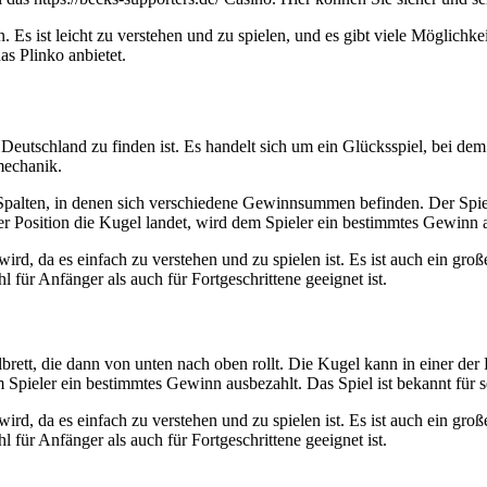
. Es ist leicht zu verstehen und zu spielen, und es gibt viele Möglich
as Plinko anbietet.
n Deutschland zu finden ist. Es handelt sich um ein Glücksspiel, bei de
mechanik.
 Spalten, in denen sich verschiedene Gewinnsummen befinden. Der Spiel
her Position die Kugel landet, wird dem Spieler ein bestimmtes Gewinn 
 wird, da es einfach zu verstehen und zu spielen ist. Es ist auch ein gro
hl für Anfänger als auch für Fortgeschrittene geeignet ist.
pielbrett, die dann von unten nach oben rollt. Die Kugel kann in einer
m Spieler ein bestimmtes Gewinn ausbezahlt. Das Spiel ist bekannt für 
 wird, da es einfach zu verstehen und zu spielen ist. Es ist auch ein gro
hl für Anfänger als auch für Fortgeschrittene geeignet ist.