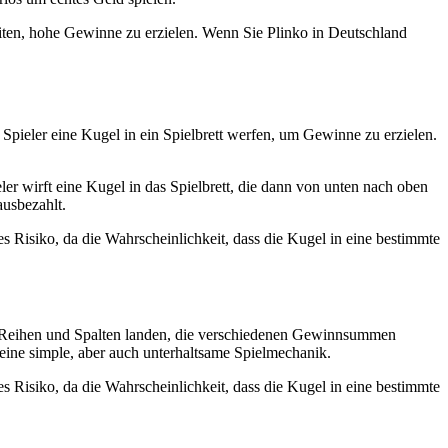
keiten, hohe Gewinne zu erzielen. Wenn Sie Plinko in Deutschland
m Spieler eine Kugel in ein Spielbrett werfen, um Gewinne zu erzielen.
er wirft eine Kugel in das Spielbrett, die dann von unten nach oben
ausbezahlt.
ßes Risiko, da die Wahrscheinlichkeit, dass die Kugel in eine bestimmte
 der Reihen und Spalten landen, die verschiedenen Gewinnsummen
seine simple, aber auch unterhaltsame Spielmechanik.
ßes Risiko, da die Wahrscheinlichkeit, dass die Kugel in eine bestimmte