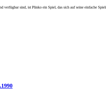
 verfügbar sind, ist Plinko ein Spiel, das sich auf seine einfache Spi
.1990