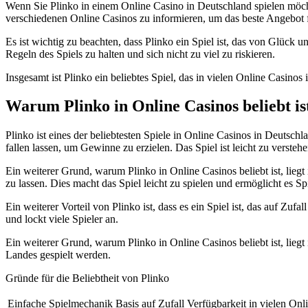
Wenn Sie Plinko in einem Online Casino in Deutschland spielen möchten
verschiedenen Online Casinos zu informieren, um das beste Angebot f
Es ist wichtig zu beachten, dass Plinko ein Spiel ist, das von Glück un
Regeln des Spiels zu halten und sich nicht zu viel zu riskieren.
Insgesamt ist Plinko ein beliebtes Spiel, das in vielen Online Casinos
Warum Plinko in Online Casinos beliebt is
Plinko ist eines der beliebtesten Spiele in Online Casinos in Deutschl
fallen lassen, um Gewinne zu erzielen. Das Spiel ist leicht zu verste
Ein weiterer Grund, warum Plinko in Online Casinos beliebt ist, liegt
zu lassen. Dies macht das Spiel leicht zu spielen und ermöglicht es Spi
Ein weiterer Vorteil von Plinko ist, dass es ein Spiel ist, das auf Zuf
und lockt viele Spieler an.
Ein weiterer Grund, warum Plinko in Online Casinos beliebt ist, liegt
Landes gespielt werden.
Gründe für die Beliebtheit von Plinko
Einfache Spielmechanik
Basis auf Zufall
Verfügbarkeit in vielen Onl