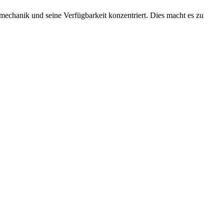
elmechanik und seine Verfügbarkeit konzentriert. Dies macht es zu