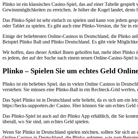
Plinko ist ein klassisches Casino-Spiel, das auf einer Tabelle gespi
Gewinnmöglichkeiten zu erreichen. Je höher die Kugel landet, desto 
Das Plinko-Spiel ist sehr einfach zu spielen und kann von jedem gesp
oder Tablet zu spielen. Es gibt auch eine Plinko-Version, die Sie in 
Einige der beliebtesten Online-Casinos in Deutschland, die Plinko a
Beispiel Plinko Ball und Plinko Deutschland. Es gibt viele Möglichke
Wir hoffen, dass dieser Artikel Ihnen geholfen hat, mehr über Plinko 
es jedem, der auf der Suche nach einem neuen Online-Casino-Spiel is
Plinko – Spielen Sie um echtes Geld Onlin
Plinko ist ein beliebtes Spiel, das in vielen Online Casinos in Deuts
verstehen: Sie müssen eine Plinko-Ball in ein Rechteck-Grid werfe
Das Spiel Plinko ist in Deutschland sehr beliebt, da es sich um ein le
https://becks-supporters.de/ Casino. Hier können Sie um echtes Geld
Das Plinko-Spiel ist auch auf der Plinko App erhältlich, die Sie kost
überall, wo Sie sind, um echtes Geld spielen.
Wenn Sie Plinko in Deutschland spielen möchten, sollten Sie sich an
Online Casinos in Deutschland, die Plinko anbieten, wie zum Beispiel 