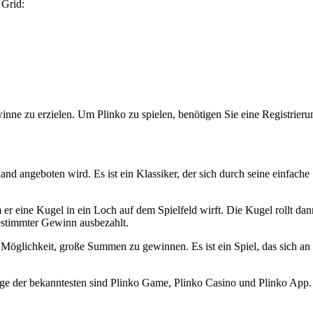
 Grid:
winne zu erzielen. Um Plinko zu spielen, benötigen Sie eine Registrieru
chland angeboten wird. Es ist ein Klassiker, der sich durch seine einfa
em er eine Kugel in ein Loch auf dem Spielfeld wirft. Die Kugel rollt d
estimmter Gewinn ausbezahlt.
Möglichkeit, große Summen zu gewinnen. Es ist ein Spiel, das sich an a
nige der bekanntesten sind Plinko Game, Plinko Casino und Plinko App. 