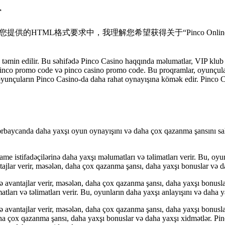
r
bir在线咨询客服人员：您提供的HTML格式要求中，我理解您希望获得关于“Pinco
təmin edilir. Bu səhifədə Pinco Casino haqqında məlumatlar, VIP klub 
, pinco promo code və pinco casino promo code. Bu proqramlar, oyunçul
, oyunçuların Pinco Casino-da daha rahat oynayışına kömək edir. Pinco 
zərbaycanda daha yaxşı oyun oynayışını və daha çox qazanma şansını 
 istifadəçilərinə daha yaxşı məlumatları və təlimatları verir. Bu, oyun
ajlar verir, məsələn, daha çox qazanma şansı, daha yaxşı bonuslar və d
 avantajlar verir, məsələn, daha çox qazanma şansı, daha yaxşı bonusla
arı və təlimatları verir. Bu, oyunların daha yaxşı anlayışını və daha y
ə avantajlar verir, məsələn, daha çox qazanma şansı, daha yaxşı bonus
 daha çox qazanma şansı, daha yaxşı bonuslar və daha yaxşı xidmətlər. P