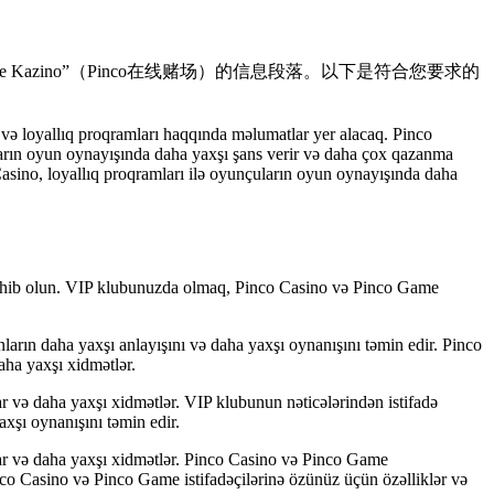
 Online Kazino”（Pinco在线赌场）的信息段落。以下是符合您要求的
və loyallıq proqramları haqqında məlumatlar yer alacaq. Pinco
arın oyun oynayışında daha yaxşı şans verir və daha çox qazanma
Casino, loyallıq proqramları ilə oyunçuların oyun oynayışında daha
sahib olun. VIP klubunuzda olmaq, Pinco Casino və Pinco Game
ların daha yaxşı anlayışını və daha yaxşı oynanışını təmin edir. Pinco
aha yaxşı xidmətlər.
r və daha yaxşı xidmətlər. VIP klubunun nəticələrindən istifadə
axşı oynanışını təmin edir.
lar və daha yaxşı xidmətlər. Pinco Casino və Pinco Game
inco Casino və Pinco Game istifadəçilərinə özünüz üçün özəlliklər və