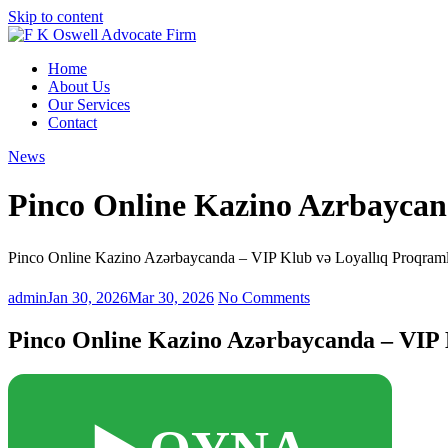
Skip to content
Home
About Us
Our Services
Contact
News
Pinco Online Kazino Azrbaycan
Pinco Online Kazino Azərbaycanda – VIP Klub və Loyallıq Proqra
admin
Jan 30, 2026
Mar 30, 2026
No Comments
Pinco Online Kazino Azərbaycanda – VIP 