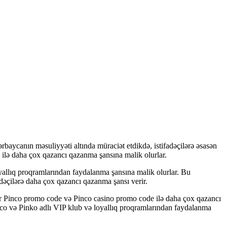
rbaycanın məsuliyyəti altında müraciət etdikdə, istifadəçilərə əsasən
ilə daha çox qazancı qazanma şansına malik olurlar.
allıq proqramlarından faydalanma şansına malik olurlar. Bu
adəçilərə daha çox qazancı qazanma şansı verir.
lər Pinco promo code və Pinco casino promo code ilə daha çox qazancı
co və Pinko adlı VIP klub və loyallıq proqramlarından faydalanma