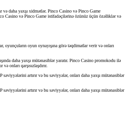
lar və daha yaxşı xidmətlər. Pinco Casino və Pinco Game
inco Casino və Pinco Game istifadəçilərinə özünüz üçün özəlliklər və
, oyunçuların oyun oynayışına görə təqdimatlar verir və onları
şında daha yaxşı mütənasiblər yaratır. Pinco Casino promokodu ilə
və onları qarşısızlaşdırır.
əviyyələrini artırır və bu səviyyələr, onları daha yaxşı mütənasiblər
əviyyələrini artırır və bu səviyyələr, onları daha yaxşı mütənasiblər