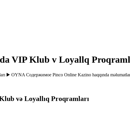
da VIP Klub v Loyallq Proqraml
mları ▶️ OYNA Содержимое Pinco Online Kazino haqqında məlumatlar.
Klub və Loyallıq Proqramları