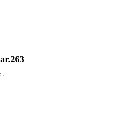
ar.263
..