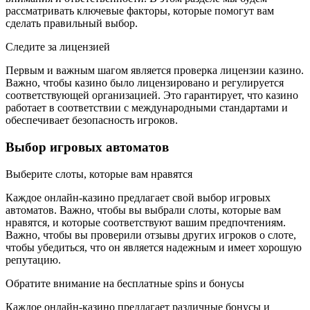
рассматривать ключевые факторы, которые помогут вам
сделать правильный выбор.
Следите за лицензией
Первым и важным шагом является проверка лицензии казино.
Важно, чтобы казино было лицензировано и регулируется
соответствующей организацией. Это гарантирует, что казино
работает в соответствии с международными стандартами и
обеспечивает безопасность игроков.
Выбор игровых автоматов
Выберите слоты, которые вам нравятся
Каждое онлайн-казино предлагает свой выбор игровых
автоматов. Важно, чтобы вы выбрали слоты, которые вам
нравятся, и которые соответствуют вашим предпочтениям.
Важно, чтобы вы проверили отзывы других игроков о слоте,
чтобы убедиться, что он является надежным и имеет хорошую
репутацию.
Обратите внимание на бесплатные spins и бонусы
Каждое онлайн-казино предлагает различные бонусы и