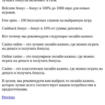
лучших бонусов включают в себя:
Вelcome бонус – бонус в 100% до 1000 евро для новых
игроков.
Free spins – 100 бесплатных спинов на выбранную игру.
Cashback бонус – бонус в 10% от суммы депозита.
Вот почему мы рекомендуем следующие онлайн-казино:
Casino online – это лучшее онлайн-казино, где можно играть
на деньги и получать бонусы.
Online casino – это популярное онлайн-казино, где можно
играть на деньги и получать бонусы.
Casino – это классическое онлайн-казино, где можно играть на
деньги и получать бонусы.
В целом, мы рекомендуем вам выбрать то онлайн-казино,
которое лучше всего соответствует вашим потребностям и
предпочтениям.
Previous