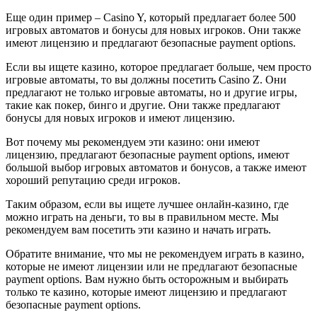
Еще один пример – Casino Y, который предлагает более 500
игровых автоматов и бонусы для новых игроков. Они также
имеют лицензию и предлагают безопасные payment options.
Если вы ищете казино, которое предлагает больше, чем просто
игровые автоматы, то вы должны посетить Casino Z. Они
предлагают не только игровые автоматы, но и другие игры,
такие как покер, бинго и другие. Они также предлагают
бонусы для новых игроков и имеют лицензию.
Вот почему мы рекомендуем эти казино: они имеют
лицензию, предлагают безопасные payment options, имеют
большой выбор игровых автоматов и бонусов, а также имеют
хороший репутацию среди игроков.
Таким образом, если вы ищете лучшее онлайн-казино, где
можно играть на деньги, то вы в правильном месте. Мы
рекомендуем вам посетить эти казино и начать играть.
Обратите внимание, что мы не рекомендуем играть в казино,
которые не имеют лицензии или не предлагают безопасные
payment options. Вам нужно быть осторожным и выбирать
только те казино, которые имеют лицензию и предлагают
безопасные payment options.