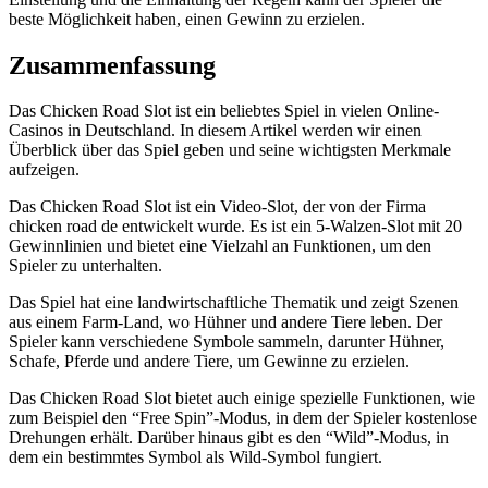
beste Möglichkeit haben, einen Gewinn zu erzielen.
Zusammenfassung
Das Chicken Road Slot ist ein beliebtes Spiel in vielen Online-
Casinos in Deutschland. In diesem Artikel werden wir einen
Überblick über das Spiel geben und seine wichtigsten Merkmale
aufzeigen.
Das Chicken Road Slot ist ein Video-Slot, der von der Firma
chicken road de entwickelt wurde. Es ist ein 5-Walzen-Slot mit 20
Gewinnlinien und bietet eine Vielzahl an Funktionen, um den
Spieler zu unterhalten.
Das Spiel hat eine landwirtschaftliche Thematik und zeigt Szenen
aus einem Farm-Land, wo Hühner und andere Tiere leben. Der
Spieler kann verschiedene Symbole sammeln, darunter Hühner,
Schafe, Pferde und andere Tiere, um Gewinne zu erzielen.
Das Chicken Road Slot bietet auch einige spezielle Funktionen, wie
zum Beispiel den “Free Spin”-Modus, in dem der Spieler kostenlose
Drehungen erhält. Darüber hinaus gibt es den “Wild”-Modus, in
dem ein bestimmtes Symbol als Wild-Symbol fungiert.