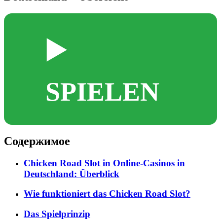
▶️
SPIELEN
Содержимое
Chicken Road Slot in Online-Casinos in
Deutschland: Überblick
Wie funktioniert das Chicken Road Slot?
Das Spielprinzip