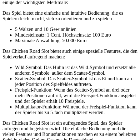
einige der wichtigsten Merkmale:
Das Spiel bietet eine einfache und intuitive Bedienung, die es
Spielern leicht macht, sich zu orientieren und zu spielen.
5 Walzen und 10 Gewinnlinien
Mindesteinsatz: 1 Cent, Höchsteinsatz: 100 Euro
Maximale Auszahlung: 50.000 Euro
Das Chicken Road Slot bietet auch einige spezielle Features, die den
Spielverlauf aufregend machen:
Wild-Symbol: Das Huhn ist das Wild-Symbol und ersetzt alle
anderen Symbole, außer dem Scatter-Symbol.
Scatter-Symbol: Das Scatter-Symbol ist das Ei und kann an
jeder Position des Spielfeldes auftreten.
Freispiel-Funktion: Wenn das Scatter-Symbol an drei oder
mehr Positionen auftritt, wird die Freispiel-Funktion ausgelöst
und der Spieler erhält 10 Freispiele.
Multiplikator-Funktion: Während der Freispiel-Funktion kann
der Spieler bis zu 5-fach multipliziert werden.
Das Chicken Road Slot ist ein aufregendes Spiel, das Spieler
aufregen und begeistern wird. Die einfache Bedienung und die
vielen Features und Bonusfunktionen machen es zu einem beliebten
Spiel in vielen Online-Casinos in Deutschland.