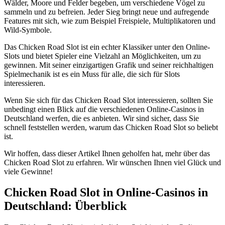
Wälder, Moore und Felder begeben, um verschiedene Vögel zu
sammeln und zu befreien. Jeder Sieg bringt neue und aufregende
Features mit sich, wie zum Beispiel Freispiele, Multiplikatoren und
Wild-Symbole.
Das Chicken Road Slot ist ein echter Klassiker unter den Online-
Slots und bietet Spieler eine Vielzahl an Möglichkeiten, um zu
gewinnen. Mit seiner einzigartigen Grafik und seiner reichhaltigen
Spielmechanik ist es ein Muss für alle, die sich für Slots
interessieren.
Wenn Sie sich für das Chicken Road Slot interessieren, sollten Sie
unbedingt einen Blick auf die verschiedenen Online-Casinos in
Deutschland werfen, die es anbieten. Wir sind sicher, dass Sie
schnell feststellen werden, warum das Chicken Road Slot so beliebt
ist.
Wir hoffen, dass dieser Artikel Ihnen geholfen hat, mehr über das
Chicken Road Slot zu erfahren. Wir wünschen Ihnen viel Glück und
viele Gewinne!
Chicken Road Slot in Online-Casinos in
Deutschland: Überblick