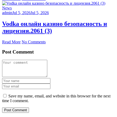
News
admin
Jul 5, 2026
Jul 5, 2026
Vodka онлайн казино безопасность и
лицензия.2061 (3)
Read More
No Comments
Post Comment
Save my name, email, and website in this browser for the next
time I comment.