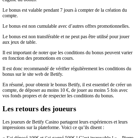
Le bonus est valable pendant 7 jours à compter de la création du
compte.
Le bonus est non cumulable avec d’autres offres promotionnelles.
Le bonus est non transférable et ne peut pas être utilisé pour jouer
aux jeux de table.
Il est important de noter que les conditions du bonus peuvent varier
en fonction des promotions en cours.
Il est donc recommandé de vérifier régulièrement les conditions du
bonus sur le site web de Betify.
En résumé, pour obtenir le bonus Betify, il est essentiel de créer un
compte, de déposer au moins 10 €, de jouer au moins 5 fois avec
vos fonds propres et de respecter les conditions du bonus.
Les retours des joueurs
Les joueurs de Betify Casino partagent leurs expériences et leurs
impressions sur la plateforme. Voici ce qu’ils disent :
« J’ai déposé 100€ et j’ai gagné 500€ ! C’est incroyable ! » – Pierre,