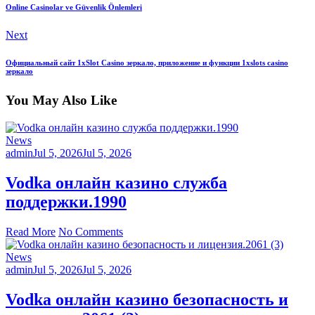
Online Casinolar ve Güvenlik Önlemleri
Next
Официальный сайт 1xSlot Casino зеркало, приложение и функции 1xslots casino
зеркало
You May Also Like
News
admin
Jul 5, 2026
Jul 5, 2026
Vodka онлайн казино служба
поддержки.1990
Read More
No Comments
News
admin
Jul 5, 2026
Jul 5, 2026
Vodka онлайн казино безопасность и