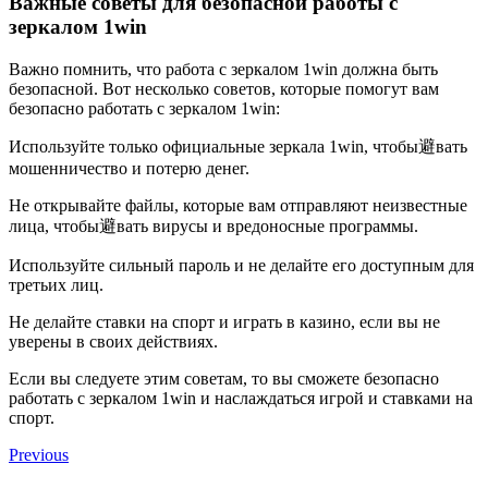
Важные советы для безопасной работы с
зеркалом 1win
Важно помнить, что работа с зеркалом 1win должна быть
безопасной. Вот несколько советов, которые помогут вам
безопасно работать с зеркалом 1win:
Используйте только официальные зеркала 1win, чтобы避вать
мошенничество и потерю денег.
Не открывайте файлы, которые вам отправляют неизвестные
лица, чтобы避вать вирусы и вредоносные программы.
Используйте сильный пароль и не делайте его доступным для
третьих лиц.
Не делайте ставки на спорт и играть в казино, если вы не
уверены в своих действиях.
Если вы следуете этим советам, то вы сможете безопасно
работать с зеркалом 1win и наслаждаться игрой и ставками на
спорт.
Previous