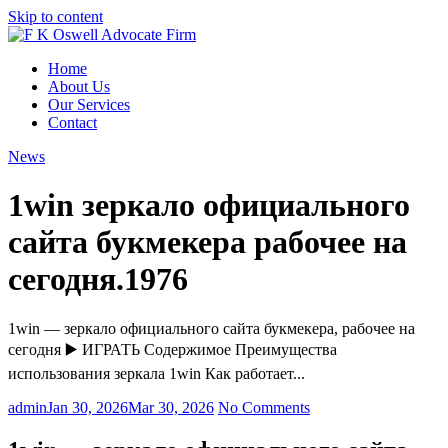
Skip to content
Home
About Us
Our Services
Contact
News
1win зеркало официального
сайта букмекера рабочее на
сегодня.1976
1win — зеркало официального сайта букмекера, рабочее на
сегодня ▶️ ИГРАТЬ Содержимое Преимущества
использования зеркала 1win Как работает...
admin
Jan 30, 2026
Mar 30, 2026
No Comments