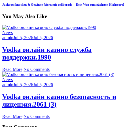
Jackpots knacken & Gewinne feiern mit rolldorado – Dein Weg zum nächsten Highscore!
You May Also Like
News
admin
Jul 5, 2026
Jul 5, 2026
Vodka онлайн казино служба
поддержки.1990
Read More
No Comments
News
admin
Jul 5, 2026
Jul 5, 2026
Vodka онлайн казино безопасность и
лицензия.2061 (3)
Read More
No Comments