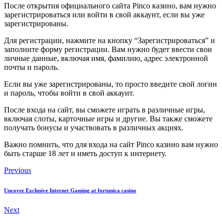
После открытия официального сайта Pinco казино, вам нужно
зарегистрироваться или войти в свой аккаунт, если вы уже
зарегистрированы.
Для регистрации, нажмите на кнопку “Зарегистрироваться” и
заполните форму регистрации. Вам нужно будет ввести свои
личные данные, включая имя, фамилию, адрес электронной
почты и пароль.
Если вы уже зарегистрированы, то просто введите свой логин
и пароль, чтобы войти в свой аккаунт.
После входа на сайт, вы сможете играть в различные игры,
включая слоты, карточные игры и другие. Вы также сможете
получать бонусы и участвовать в различных акциях.
Важно помнить, что для входа на сайт Pinco казино вам нужно
быть старше 18 лет и иметь доступ к интернету.
Previous
Uncover Exclusive Internet Gaming at fortunica casino
Next