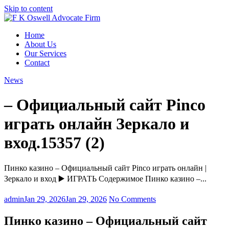
Skip to content
Home
About Us
Our Services
Contact
News
– Официальный сайт Pinco
играть онлайн Зеркало и
вход.15357 (2)
Пинко казино – Официальный сайт Pinco играть онлайн |
Зеркало и вход ▶️ ИГРАТЬ Содержимое Пинко казино –...
admin
Jan 29, 2026
Jan 29, 2026
No Comments
Пинко казино – Официальный сайт