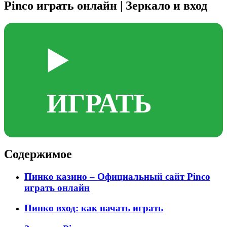
Pinco играть онлайн | Зеркало и вход
▶️
ИГРАТЬ
Содержимое
Пинко казино – Официальный сайт Pinco
играть онлайн
Пинко вход: как начать играть