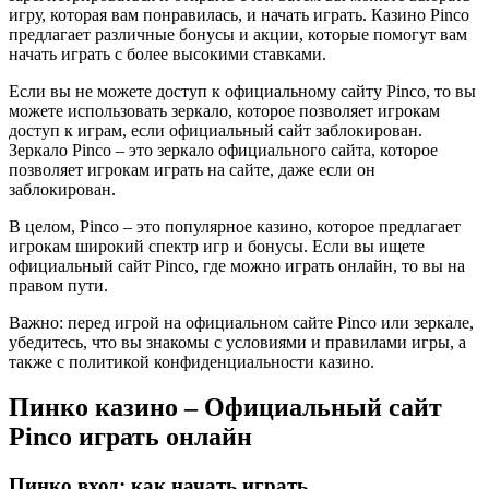
игру, которая вам понравилась, и начать играть. Казино Pinco
предлагает различные бонусы и акции, которые помогут вам
начать играть с более высокими ставками.
Если вы не можете доступ к официальному сайту Pinco, то вы
можете использовать зеркало, которое позволяет игрокам
доступ к играм, если официальный сайт заблокирован.
Зеркало Pinco – это зеркало официального сайта, которое
позволяет игрокам играть на сайте, даже если он
заблокирован.
В целом, Pinco – это популярное казино, которое предлагает
игрокам широкий спектр игр и бонусы. Если вы ищете
официальный сайт Pinco, где можно играть онлайн, то вы на
правом пути.
Важно: перед игрой на официальном сайте Pinco или зеркале,
убедитесь, что вы знакомы с условиями и правилами игры, а
также с политикой конфиденциальности казино.
Пинко казино – Официальный сайт
Pinco играть онлайн
Пинко вход: как начать играть