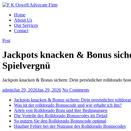
Skip
to
Home
content
About Us
Our Services
Contact
Post
Jackpots knacken & Bonus siche
Spielvergnü
Jackpots knacken & Bonus sichern: Dein persönlicher rolldorado bon
admin
Jan 29, 2026
Jan 29, 2026
No Comments
Jackpots knacken & Bonus sichern: Dein persönlicher rolldora
Was ist der rolldorado Bonuscode und wie erhalte ich ihn?
Arten von Rolldorado Boni und ihre Bedingungen
Die Vorteile des Rolldorado Bonuscodes im Detail
So nutzen Sie den Rolldorado Bonuscode optimal
Häufige Fehler bei der Nutzung des Rolldorado Bonuscodes