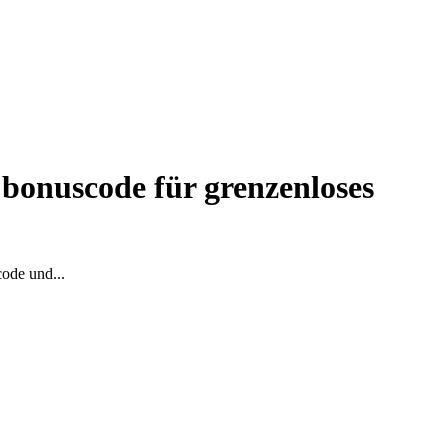
 bonuscode für grenzenloses
ode und...