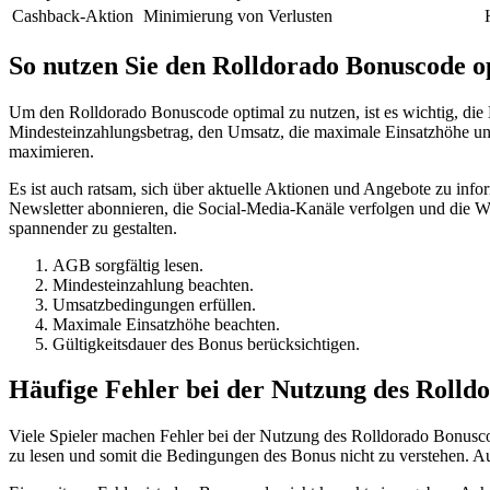
Cashback-Aktion
Minimierung von Verlusten
So nutzen Sie den Rolldorado Bonuscode o
Um den Rolldorado Bonuscode optimal zu nutzen, ist es wichtig, die
Mindesteinzahlungsbetrag, den Umsatz, die maximale Einsatzhöhe und
maximieren.
Es ist auch ratsam, sich über aktuelle Aktionen und Angebote zu inf
Newsletter abonnieren, die Social-Media-Kanäle verfolgen und die 
spannender zu gestalten.
AGB sorgfältig lesen.
Mindesteinzahlung beachten.
Umsatzbedingungen erfüllen.
Maximale Einsatzhöhe beachten.
Gültigkeitsdauer des Bonus berücksichtigen.
Häufige Fehler bei der Nutzung des Rolld
Viele Spieler machen Fehler bei der Nutzung des Rolldorado Bonuscode
zu lesen und somit die Bedingungen des Bonus nicht zu verstehen. A