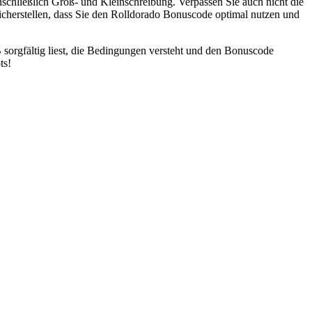
nschließlich Groß- und Kleinschreibung. Verpassen Sie auch nicht die
cherstellen, dass Sie den Rolldorado Bonuscode optimal nutzen und
 sorgfältig liest, die Bedingungen versteht und den Bonuscode
ts!