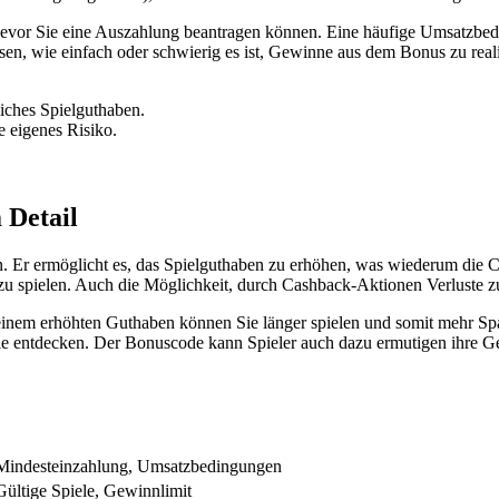
evor Sie eine Auszahlung beantragen können. Eine häufige Umsatzbedin
sen, wie einfach oder schwierig es ist, Gewinne aus dem Bonus zu realis
liches Spielguthaben.
e eigenes Risiko.
 Detail
n. Er ermöglicht es, das Spielguthaben zu erhöhen, was wiederum die 
zu spielen. Auch die Möglichkeit, durch Cashback-Aktionen Verluste zu 
it einem erhöhten Guthaben können Sie länger spielen und somit mehr S
iele entdecken. Der Bonuscode kann Spieler auch dazu ermutigen ihre
Mindesteinzahlung, Umsatzbedingungen
Gültige Spiele, Gewinnlimit