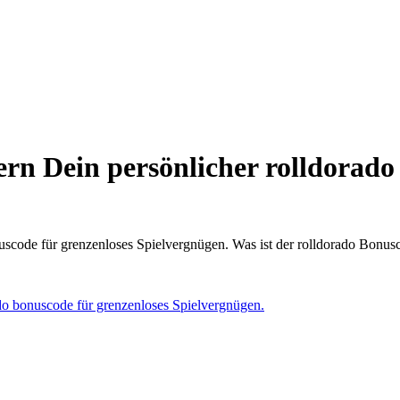
rn Dein persönlicher rolldorado
uscode für grenzenloses Spielvergnügen. Was ist der rolldorado Bonusc
do bonuscode für grenzenloses Spielvergnügen.