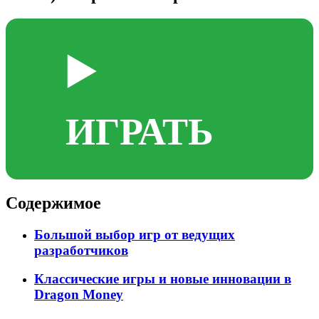
▶️
ИГРАТЬ
Содержимое
Большой выбор игр от ведущих
разработчиков
Классические игры и новые инновации в
Dragon Money