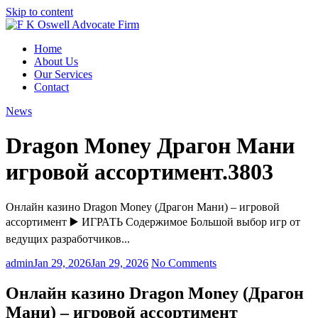
Skip to content
Home
About Us
Our Services
Contact
News
Dragon Money Драгон Мани
игровой ассортимент.3803
Онлайн казино Dragon Money (Драгон Мани) – игровой
ассортимент ▶️ ИГРАТЬ Содержимое Большой выбор игр от
ведущих разработчиков...
admin
Jan 29, 2026
Jan 29, 2026
No Comments
Онлайн казино Dragon Money (Драгон
Мани) – игровой ассортимент