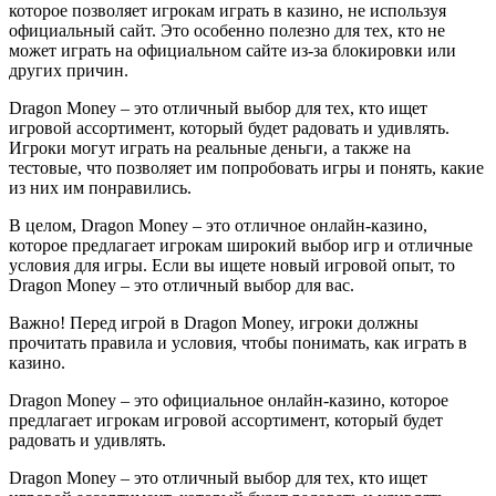
которое позволяет игрокам играть в казино, не используя
официальный сайт. Это особенно полезно для тех, кто не
может играть на официальном сайте из-за блокировки или
других причин.
Dragon Money – это отличный выбор для тех, кто ищет
игровой ассортимент, который будет радовать и удивлять.
Игроки могут играть на реальные деньги, а также на
тестовые, что позволяет им попробовать игры и понять, какие
из них им понравились.
В целом, Dragon Money – это отличное онлайн-казино,
которое предлагает игрокам широкий выбор игр и отличные
условия для игры. Если вы ищете новый игровой опыт, то
Dragon Money – это отличный выбор для вас.
Важно! Перед игрой в Dragon Money, игроки должны
прочитать правила и условия, чтобы понимать, как играть в
казино.
Dragon Money – это официальное онлайн-казино, которое
предлагает игрокам игровой ассортимент, который будет
радовать и удивлять.
Dragon Money – это отличный выбор для тех, кто ищет