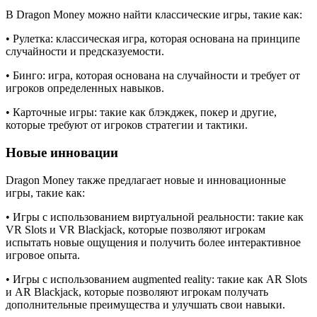
В Dragon Money можно найти классические игры, такие как:
• Рулетка: классическая игра, которая основана на принципе
случайности и предсказуемости.
• Бинго: игра, которая основана на случайности и требует от
игроков определенных навыков.
• Карточные игры: такие как блэкджек, покер и другие,
которые требуют от игроков стратегии и тактики.
Новые инновации
Dragon Money также предлагает новые и инновационные
игры, такие как:
• Игры с использованием виртуальной реальности: такие как
VR Slots и VR Blackjack, которые позволяют игрокам
испытать новые ощущения и получить более интерактивное
игровое опыта.
• Игры с использованием augmented reality: такие как AR Slots
и AR Blackjack, которые позволяют игрокам получать
дополнительные преимущества и улучшать свои навыки.