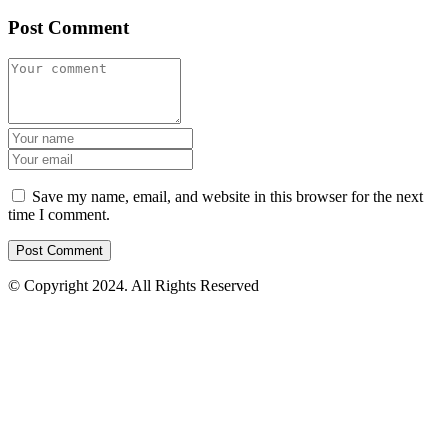
Post Comment
Save my name, email, and website in this browser for the next
time I comment.
© Copyright 2024. All Rights Reserved