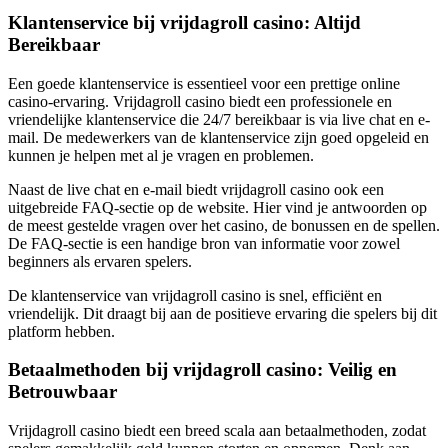
Klantenservice bij vrijdagroll casino: Altijd
Bereikbaar
Een goede klantenservice is essentieel voor een prettige online
casino-ervaring. Vrijdagroll casino biedt een professionele en
vriendelijke klantenservice die 24/7 bereikbaar is via live chat en e-
mail. De medewerkers van de klantenservice zijn goed opgeleid en
kunnen je helpen met al je vragen en problemen.
Naast de live chat en e-mail biedt vrijdagroll casino ook een
uitgebreide FAQ-sectie op de website. Hier vind je antwoorden op
de meest gestelde vragen over het casino, de bonussen en de spellen.
De FAQ-sectie is een handige bron van informatie voor zowel
beginners als ervaren spelers.
De klantenservice van vrijdagroll casino is snel, efficiënt en
vriendelijk. Dit draagt bij aan de positieve ervaring die spelers bij dit
platform hebben.
Betaalmethoden bij vrijdagroll casino: Veilig en
Betrouwbaar
Vrijdagroll casino biedt een breed scala aan betaalmethoden, zodat