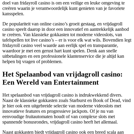
doel van fridayroll casino is om een veilige en leuke omgeving te
creëren waarin je verantwoordelijk kunt genieten van je favoriete
kansspelen.
De populariteit van online casino’s groeit gestaag, en vrijdagroll
casino speelt daarop in door een innovatief en aantrekkelijk aanbod
te creëren. Van klassieke gokkasten tot moderne videoslots, van
tafelspellen tot live casino’s – er is voor elk wat wils. Bovendien legt
fridayroll casino veel waarde aan eerlijk spel en transparantie,
waardoor je met een gerust hart kunt spelen. Denk aan snelle
uitbetalingen en een professionele klantenservice die je altijd kan
helpen bij vragen of problemen.
Het Spelaanbod van vrijdagroll casino:
Een Wereld van Entertainment
Het spelaanbod van vrijdagroll casino is indrukwekkend divers.
Naast de klassieke gokkasten zoals Starburst en Book of Dead, vind
je hier ook een uitgebreide selectie van moderne videoslots met
innovatieve features en progressieve jackpots. Of je nu van
eenvoudige fruitautomaten houdt of van complexe slots met
spannende bonusrondes, vrijdagroll casino heeft het allemaal.
Naast gokkasten biedt vrijdagroll casino ook een breed scala aan