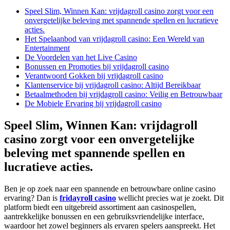
Speel Slim, Winnen Kan: vrijdagroll casino zorgt voor een
onvergetelijke beleving met spannende spellen en lucratieve
acties.
Het Spelaanbod van vrijdagroll casino: Een Wereld van
Entertainment
De Voordelen van het Live Casino
Bonussen en Promoties bij vrijdagroll casino
Verantwoord Gokken bij vrijdagroll casino
Klantenservice bij vrijdagroll casino: Altijd Bereikbaar
Betaalmethoden bij vrijdagroll casino: Veilig en Betrouwbaar
De Mobiele Ervaring bij vrijdagroll casino
Speel Slim, Winnen Kan: vrijdagroll
casino zorgt voor een onvergetelijke
beleving met spannende spellen en
lucratieve acties.
Ben je op zoek naar een spannende en betrouwbare online casino
ervaring? Dan is
fridayroll casino
wellicht precies wat je zoekt. Dit
platform biedt een uitgebreid assortiment aan casinospellen,
aantrekkelijke bonussen en een gebruiksvriendelijke interface,
waardoor het zowel beginners als ervaren spelers aanspreekt. Het