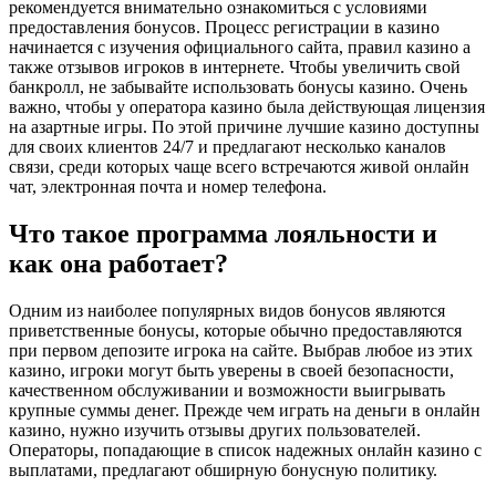
рекомендуется внимательно ознакомиться с условиями
предоставления бонусов. Процесс регистрации в казино
начинается с изучения официального сайта, правил казино а
также отзывов игроков в интернете. Чтобы увеличить свой
банкролл, не забывайте использовать бонусы казино. Очень
важно, чтобы у оператора казино была действующая лицензия
на азартные игры. По этой причине лучшие казино доступны
для своих клиентов 24/7 и предлагают несколько каналов
связи, среди которых чаще всего встречаются живой онлайн
чат, электронная почта и номер телефона.
Что такое программа лояльности и
как она работает?
Одним из наиболее популярных видов бонусов являются
приветственные бонусы, которые обычно предоставляются
при первом депозите игрока на сайте. Выбрав любое из этих
казино, игроки могут быть уверены в своей безопасности,
качественном обслуживании и возможности выигрывать
крупные суммы денег. Прежде чем играть на деньги в онлайн
казино, нужно изучить отзывы других пользователей.
Операторы, попадающие в список надежных онлайн казино с
выплатами, предлагают обширную бонусную политику.