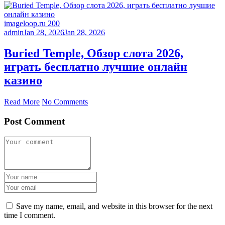
imageloop.ru 200
admin
Jan 28, 2026
Jan 28, 2026
Buried Temple, Обзор слота 2026,
играть бесплатно лучшие онлайн
казино
Read More
No Comments
Post Comment
Save my name, email, and website in this browser for the next
time I comment.