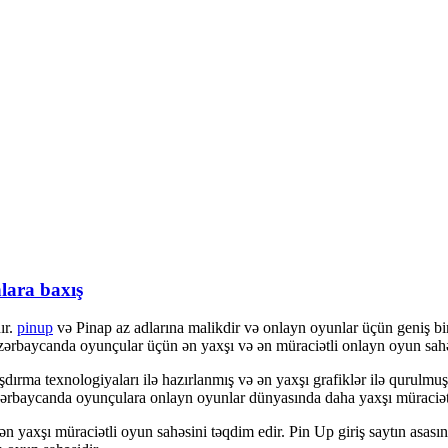
lara baxış
ır.
pinup
və Pinap az adlarına malikdir və onlayn oyunlar üçün geniş bir q
o Azərbaycanda oyunçular üçün ən yaxşı və ən müraciətli onlayn oyun sahə
şdırma texnologiyaları ilə hazırlanmış və ən yaxşı grafiklər ilə qurul
Azərbaycanda oyunçulara onlayn oyunlar dünyasında daha yaxşı müraciət
şı müraciətli oyun sahəsini təqdim edir. Pin Up giriş saytın asasında ye