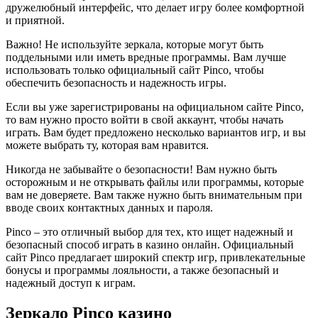
дружелюбный интерфейс, что делает игру более комфортной
и приятной.
Важно! Не используйте зеркала, которые могут быть
поддельными или иметь вредные программы. Вам лучше
использовать только официальный сайт Pinco, чтобы
обеспечить безопасность и надежность игры.
Если вы уже зарегистрированы на официальном сайте Pinco,
то вам нужно просто войти в свой аккаунт, чтобы начать
играть. Вам будет предложено несколько вариантов игр, и вы
можете выбрать ту, которая вам нравится.
Никогда не забывайте о безопасности! Вам нужно быть
осторожным и не открывать файлы или программы, которые
вам не доверяете. Вам также нужно быть внимательным при
вводе своих контактных данных и пароля.
Pinco – это отличный выбор для тех, кто ищет надежный и
безопасный способ играть в казино онлайн. Официальный
сайт Pinco предлагает широкий спектр игр, привлекательные
бонусы и программы лояльности, а также безопасный и
надежный доступ к играм.
Зеркало Pinco казино