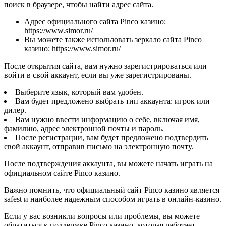
поиск в браузере, чтобы найти адрес сайта.
Адрес официального сайта Pinco казино:
https://www.simor.ru/
Вы можете также использовать зеркало сайта Pinco
казино: https://www.simor.ru/
После открытия сайта, вам нужно зарегистрироваться или
войти в свой аккаунт, если вы уже зарегистрированы.
Выберите язык, который вам удобен.
Вам будет предложено выбрать тип аккаунта: игрок или
дилер.
Вам нужно ввести информацию о себе, включая имя,
фамилию, адрес электронной почты и пароль.
После регистрации, вам будет предложено подтвердить
свой аккаунт, отправив письмо на электронную почту.
После подтверждения аккаунта, вы можете начать играть на
официальном сайте Pinco казино.
Важно помнить, что официальный сайт Pinco казино является
safest и наиболее надежным способом играть в онлайн-казино.
Если у вас возникли вопросы или проблемы, вы можете
обратиться к поддержке Pinco казино, которая работает