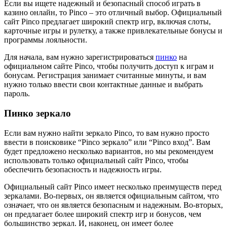
Если вы ищете надежный и безопасный способ играть в
казино онлайн, то Pinco – это отличный выбор. Официальный
сайт Pinco предлагает широкий спектр игр, включая слоты,
карточные игры и рулетку, а также привлекательные бонусы и
программы лояльности.
Для начала, вам нужно зарегистрироваться
пинко
на
официальном сайте Pinco, чтобы получить доступ к играм и
бонусам. Регистрация занимает считанные минуты, и вам
нужно только ввести свои контактные данные и выбрать
пароль.
Пинко зеркало
Если вам нужно найти зеркало Pinco, то вам нужно просто
ввести в поисковике “Pinco зеркало” или “Pinco вход”. Вам
будет предложено несколько вариантов, но мы рекомендуем
использовать только официальный сайт Pinco, чтобы
обеспечить безопасность и надежность игры.
Официальный сайт Pinco имеет несколько преимуществ перед
зеркалами. Во-первых, он является официальным сайтом, что
означает, что он является безопасным и надежным. Во-вторых,
он предлагает более широкий спектр игр и бонусов, чем
большинство зеркал. И, наконец, он имеет более