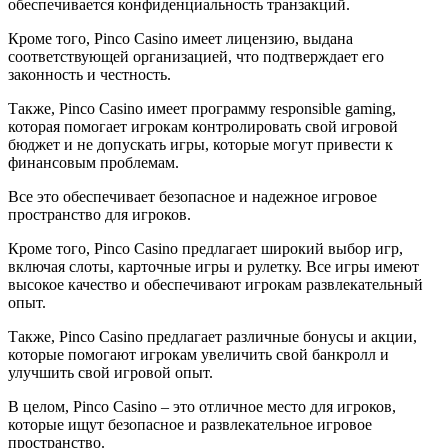
обеспечивается конфиденциальность транзакций.
Кроме того, Pinco Casino имеет лицензию, выдана
соответствующей организацией, что подтверждает его
законность и честность.
Также, Pinco Casino имеет программу responsible gaming,
которая помогает игрокам контролировать свой игровой
бюджет и не допускать игры, которые могут привести к
финансовым проблемам.
Все это обеспечивает безопасное и надежное игровое
пространство для игроков.
Кроме того, Pinco Casino предлагает широкий выбор игр,
включая слоты, карточные игры и рулетку. Все игры имеют
высокое качество и обеспечивают игрокам развлекательный
опыт.
Также, Pinco Casino предлагает различные бонусы и акции,
которые помогают игрокам увеличить свой банкролл и
улучшить свой игровой опыт.
В целом, Pinco Casino – это отличное место для игроков,
которые ищут безопасное и развлекательное игровое
пространство.