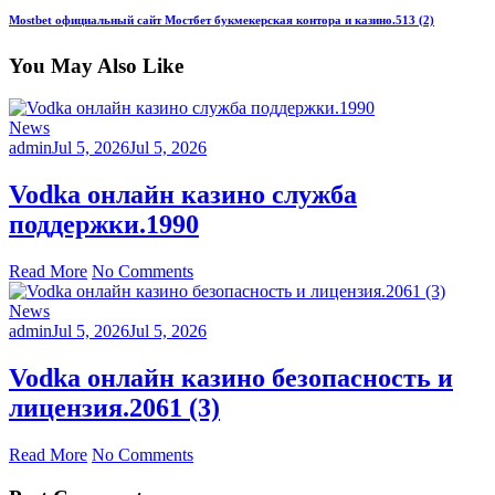
Mostbet официальный сайт Мостбет букмекерская контора и казино.513 (2)
You May Also Like
News
admin
Jul 5, 2026
Jul 5, 2026
Vodka онлайн казино служба
поддержки.1990
Read More
No Comments
News
admin
Jul 5, 2026
Jul 5, 2026
Vodka онлайн казино безопасность и
лицензия.2061 (3)
Read More
No Comments