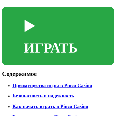
▶️
ИГРАТЬ
Содержимое
Преимущества игры в Pinco Casino
Безопасность и надежность
Как начать играть в Pinco Casino