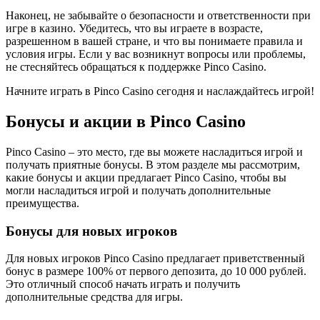
Наконец, не забывайте о безопасности и ответственности при
игре в казино. Убедитесь, что вы играете в возрасте,
разрешенном в вашей стране, и что вы понимаете правила и
условия игры. Если у вас возникнут вопросы или проблемы,
не стесняйтесь обращаться к поддержке Pinco Casino.
Начните играть в Pinco Casino сегодня и наслаждайтесь игрой!
Бонусы и акции в Pinco Casino
Pinco Casino – это место, где вы можете насладиться игрой и
получать приятные бонусы. В этом разделе мы рассмотрим,
какие бонусы и акции предлагает Pinco Casino, чтобы вы
могли насладиться игрой и получать дополнительные
преимущества.
Бонусы для новых игроков
Для новых игроков Pinco Casino предлагает приветственный
бонус в размере 100% от первого депозита, до 10 000 рублей.
Это отличный способ начать играть и получить
дополнительные средства для игры.