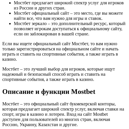
Мостбет предлагает широкий спектр услуг для игроков
из России и других стран.
Мостбет официальный сайт – это место, где вы можете
найти все, что вам нужно для игры и ставок.
Мостбет зеркало – это дополнительный ресурс, который
позволяет игрокам доступаться к официальному сайту,
если он заблокирован в вашей стране.
Если вы ищете официальный сайт Мостбет, то вам нужно
только зарегистрироваться на официальном сайте и начать
играть и ставить на спортивные события, а также играть в
казино.
Мостбет – это лучший выбор для игроков, которые ищут
надежный и безопасный способ играть и ставить на
спортивные события, а также играть в казино.
Описание и функции Mostbet
Мостбет – это официальный сайт букмекерской конторы,
которая предлагает широкий спектр услуг, включая ставки на
спорт, игры в казино и лотереи. Вход на сайт Mostbet
доступен для пользователей из многих стран, включая
Россию, Украину, Казахстан и другие.