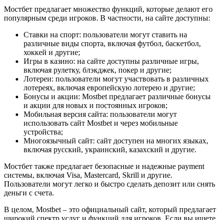
Мостбет предлагает множество функций, которые делают его
популярным среди игроков. В частности, на сайте доступны:
Ставки на спорт: пользователи могут ставить на
различные виды спорта, включая футбол, баскетбол,
хоккей и другие;
Игры в казино: на сайте доступны различные игры,
включая рулетку, блэкджек, покер и другие;
Лотереи: пользователи могут участвовать в различных
лотереях, включая европейскую лотерею и другие;
Бонусы и акции: Mostbet предлагает различные бонусы
и акции для новых и постоянных игроков;
Мобильная версия сайта: пользователи могут
использовать сайт Mostbet и через мобильные
устройства;
Многоязычный сайт: сайт доступен на многих языках,
включая русский, украинский, казахский и другие.
Мостбет также предлагает безопасные и надежные payment
системы, включая Visa, Mastercard, Skrill и другие.
Пользователи могут легко и быстро сделать депозит или снять
деньги с счета.
В целом, Mostbet – это официальный сайт, который предлагает
широкий спектр услуг и функций для игроков. Если вы ищете