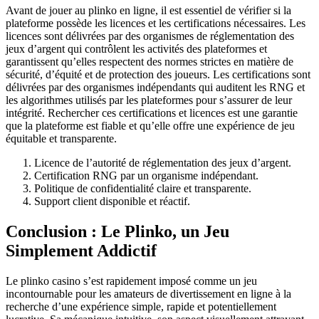
Avant de jouer au plinko en ligne, il est essentiel de vérifier si la
plateforme possède les licences et les certifications nécessaires. Les
licences sont délivrées par des organismes de réglementation des
jeux d’argent qui contrôlent les activités des plateformes et
garantissent qu’elles respectent des normes strictes en matière de
sécurité, d’équité et de protection des joueurs. Les certifications sont
délivrées par des organismes indépendants qui auditent les RNG et
les algorithmes utilisés par les plateformes pour s’assurer de leur
intégrité. Rechercher ces certifications et licences est une garantie
que la plateforme est fiable et qu’elle offre une expérience de jeu
équitable et transparente.
Licence de l’autorité de réglementation des jeux d’argent.
Certification RNG par un organisme indépendant.
Politique de confidentialité claire et transparente.
Support client disponible et réactif.
Conclusion : Le Plinko, un Jeu
Simplement Addictif
Le plinko casino s’est rapidement imposé comme un jeu
incontournable pour les amateurs de divertissement en ligne à la
recherche d’une expérience simple, rapide et potentiellement