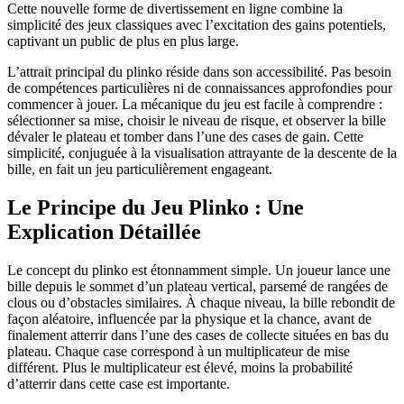
Cette nouvelle forme de divertissement en ligne combine la
simplicité des jeux classiques avec l’excitation des gains potentiels,
captivant un public de plus en plus large.
L’attrait principal du plinko réside dans son accessibilité. Pas besoin
de compétences particulières ni de connaissances approfondies pour
commencer à jouer. La mécanique du jeu est facile à comprendre :
sélectionner sa mise, choisir le niveau de risque, et observer la bille
dévaler le plateau et tomber dans l’une des cases de gain. Cette
simplicité, conjuguée à la visualisation attrayante de la descente de la
bille, en fait un jeu particulièrement engageant.
Le Principe du Jeu Plinko : Une
Explication Détaillée
Le concept du plinko est étonnamment simple. Un joueur lance une
bille depuis le sommet d’un plateau vertical, parsemé de rangées de
clous ou d’obstacles similaires. À chaque niveau, la bille rebondit de
façon aléatoire, influencée par la physique et la chance, avant de
finalement atterrir dans l’une des cases de collecte situées en bas du
plateau. Chaque case correspond à un multiplicateur de mise
différent. Plus le multiplicateur est élevé, moins la probabilité
d’atterrir dans cette case est importante.