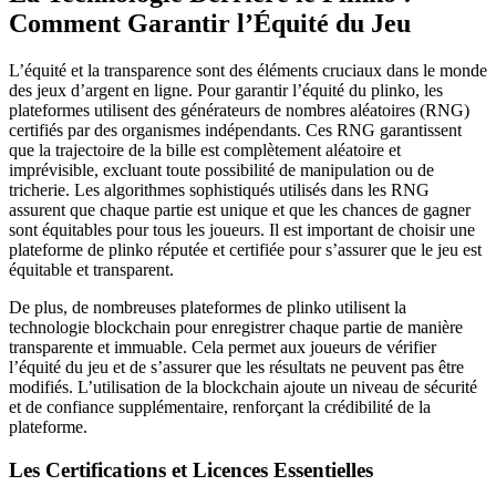
Comment Garantir l’Équité du Jeu
L’équité et la transparence sont des éléments cruciaux dans le monde
des jeux d’argent en ligne. Pour garantir l’équité du plinko, les
plateformes utilisent des générateurs de nombres aléatoires (RNG)
certifiés par des organismes indépendants. Ces RNG garantissent
que la trajectoire de la bille est complètement aléatoire et
imprévisible, excluant toute possibilité de manipulation ou de
tricherie. Les algorithmes sophistiqués utilisés dans les RNG
assurent que chaque partie est unique et que les chances de gagner
sont équitables pour tous les joueurs. Il est important de choisir une
plateforme de plinko réputée et certifiée pour s’assurer que le jeu est
équitable et transparent.
De plus, de nombreuses plateformes de plinko utilisent la
technologie blockchain pour enregistrer chaque partie de manière
transparente et immuable. Cela permet aux joueurs de vérifier
l’équité du jeu et de s’assurer que les résultats ne peuvent pas être
modifiés. L’utilisation de la blockchain ajoute un niveau de sécurité
et de confiance supplémentaire, renforçant la crédibilité de la
plateforme.
Les Certifications et Licences Essentielles