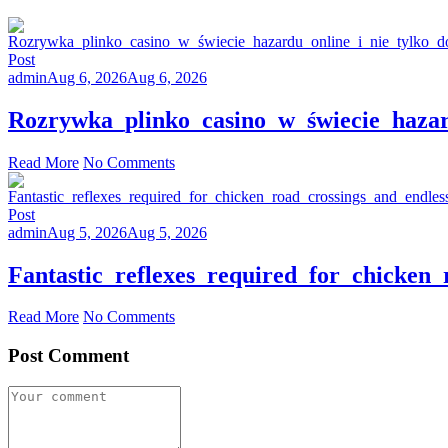
Post
admin
Aug 6, 2026
Aug 6, 2026
Rozrywka_plinko_casino_w_świecie_hazar
Read More
No Comments
Post
admin
Aug 5, 2026
Aug 5, 2026
Fantastic_reflexes_required_for_chicken
Read More
No Comments
Post Comment