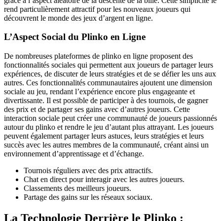
grâce à l’aspect aléatoire de la descente de la bille. Cette simplicité le
rend particulièrement attractif pour les nouveaux joueurs qui
découvrent le monde des jeux d’argent en ligne.
L’Aspect Social du Plinko en Ligne
De nombreuses plateformes de plinko en ligne proposent des
fonctionnalités sociales qui permettent aux joueurs de partager leurs
expériences, de discuter de leurs stratégies et de se défier les uns aux
autres. Ces fonctionnalités communautaires ajoutent une dimension
sociale au jeu, rendant l’expérience encore plus engageante et
divertissante. Il est possible de participer à des tournois, de gagner
des prix et de partager ses gains avec d’autres joueurs. Cette
interaction sociale peut créer une communauté de joueurs passionnés
autour du plinko et rendre le jeu d’autant plus attrayant. Les joueurs
peuvent également partager leurs astuces, leurs stratégies et leurs
succès avec les autres membres de la communauté, créant ainsi un
environnement d’apprentissage et d’échange.
Tournois réguliers avec des prix attractifs.
Chat en direct pour interagir avec les autres joueurs.
Classements des meilleurs joueurs.
Partage des gains sur les réseaux sociaux.
La Technologie Derrière le Plinko :