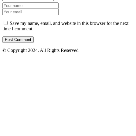
Save my name, email, and website in this browser for the next
time I comment.
© Copyright 2024. All Rights Reserved