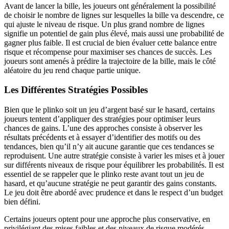
Avant de lancer la bille, les joueurs ont généralement la possibilité
de choisir le nombre de lignes sur lesquelles la bille va descendre, ce
qui ajuste le niveau de risque. Un plus grand nombre de lignes
signifie un potentiel de gain plus élevé, mais aussi une probabilité de
gagner plus faible. Il est crucial de bien évaluer cette balance entre
risque et récompense pour maximiser ses chances de succès. Les
joueurs sont amenés à prédire la trajectoire de la bille, mais le côté
aléatoire du jeu rend chaque partie unique.
Les Différentes Stratégies Possibles
Bien que le plinko soit un jeu d’argent basé sur le hasard, certains
joueurs tentent d’appliquer des stratégies pour optimiser leurs
chances de gains. L’une des approches consiste à observer les
résultats précédents et à essayer d’identifier des motifs ou des
tendances, bien qu’il n’y ait aucune garantie que ces tendances se
reproduisent. Une autre stratégie consiste à varier les mises et à jouer
sur différents niveaux de risque pour équilibrer les probabilités. Il est
essentiel de se rappeler que le plinko reste avant tout un jeu de
hasard, et qu’aucune stratégie ne peut garantir des gains constants.
Le jeu doit être abordé avec prudence et dans le respect d’un budget
bien défini.
Certains joueurs optent pour une approche plus conservative, en
privilégiant des mises faibles et des niveaux de risque modérés,