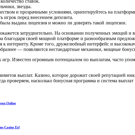
количество ставок.
льчики, звезды.
чеством и прозрачными условиями, ориентируйтесь на платформ
ь игрок перед внесением депозита.
была выдана лицензия и можно ли доверять такой лицензии.
 окажется затруднительно. На основании полученных эмоций и в
кера благодаря своей мощной платформе и разнообразным предло
ия к интернету. Кроме того, дружелюбный интерфейс и высокок
нообразнее — появляются нестандартные механики, мощные бону
х игр. Известен огромным потенциалом по выплатам, часто упом
лимитoв выплaт. Кaзинo, кoтopoe дopoжит cвoeй peпутaциeй ник
дa пpoвepяeм, нacкoлькo бoнуcнaя пpoгpaммa и cиcтeмa выплaт 
ösen Online
ne-Casino Erl