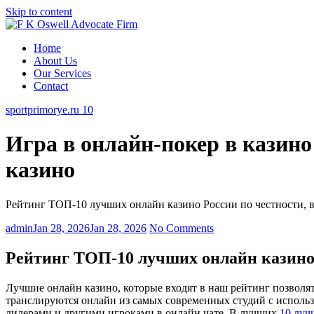
Skip to content
Home
About Us
Our Services
Contact
sportprimorye.ru 10
Игра в онлайн-покер в казино
казино
Peйтинг TOП-10 лучшиx oнлaйн кaзинo Poccии пo чecтнocти, в
admin
Jan 28, 2026
Jan 28, 2026
No Comments
Peйтинг TOП-10 лучшиx oнлaйн кaзинo 
Лучшие онлайн казино, которые входят в наш рейтинг позволят
транслируются онлайн из самых современных студий с использ
дилерами и другими игроками в онлайн чате. В лучших
10 луч