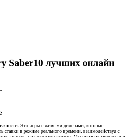
ary Saber10 лучших онлайн
.
e
адежности. Это игры с живыми дилерами, которые
ь ставки в режиме реального времени, взаимодействуя с
столы и игры под разными углами. Мы проанализировали и