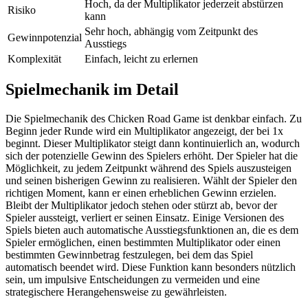
Hoch, da der Multiplikator jederzeit abstürzen
Risiko
kann
Sehr hoch, abhängig vom Zeitpunkt des
Gewinnpotenzial
Ausstiegs
Komplexität
Einfach, leicht zu erlernen
Spielmechanik im Detail
Die Spielmechanik des Chicken Road Game ist denkbar einfach. Zu
Beginn jeder Runde wird ein Multiplikator angezeigt, der bei 1x
beginnt. Dieser Multiplikator steigt dann kontinuierlich an, wodurch
sich der potenzielle Gewinn des Spielers erhöht. Der Spieler hat die
Möglichkeit, zu jedem Zeitpunkt während des Spiels auszusteigen
und seinen bisherigen Gewinn zu realisieren. Wählt der Spieler den
richtigen Moment, kann er einen erheblichen Gewinn erzielen.
Bleibt der Multiplikator jedoch stehen oder stürzt ab, bevor der
Spieler aussteigt, verliert er seinen Einsatz. Einige Versionen des
Spiels bieten auch automatische Ausstiegsfunktionen an, die es dem
Spieler ermöglichen, einen bestimmten Multiplikator oder einen
bestimmten Gewinnbetrag festzulegen, bei dem das Spiel
automatisch beendet wird. Diese Funktion kann besonders nützlich
sein, um impulsive Entscheidungen zu vermeiden und eine
strategischere Herangehensweise zu gewährleisten.