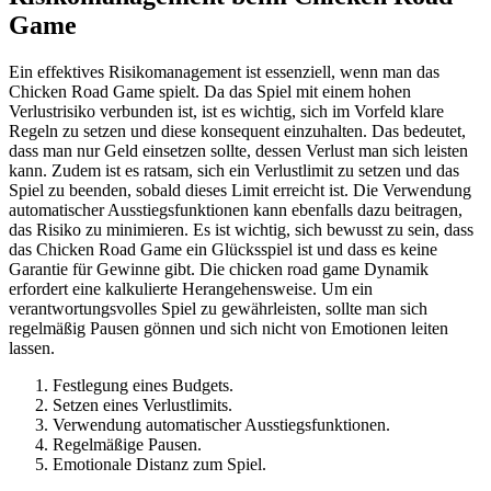
Game
Ein effektives Risikomanagement ist essenziell, wenn man das
Chicken Road Game spielt. Da das Spiel mit einem hohen
Verlustrisiko verbunden ist, ist es wichtig, sich im Vorfeld klare
Regeln zu setzen und diese konsequent einzuhalten. Das bedeutet,
dass man nur Geld einsetzen sollte, dessen Verlust man sich leisten
kann. Zudem ist es ratsam, sich ein Verlustlimit zu setzen und das
Spiel zu beenden, sobald dieses Limit erreicht ist. Die Verwendung
automatischer Ausstiegsfunktionen kann ebenfalls dazu beitragen,
das Risiko zu minimieren. Es ist wichtig, sich bewusst zu sein, dass
das Chicken Road Game ein Glücksspiel ist und dass es keine
Garantie für Gewinne gibt. Die chicken road game Dynamik
erfordert eine kalkulierte Herangehensweise. Um ein
verantwortungsvolles Spiel zu gewährleisten, sollte man sich
regelmäßig Pausen gönnen und sich nicht von Emotionen leiten
lassen.
Festlegung eines Budgets.
Setzen eines Verlustlimits.
Verwendung automatischer Ausstiegsfunktionen.
Regelmäßige Pausen.
Emotionale Distanz zum Spiel.