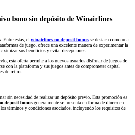
ivo bono sin depósito de Winairlines
. Entre estas, el
winairlines no deposit bonus
se destaca como una
 plataformas de juego, ofrece una excelente manera de experimentar la
aximizar sus beneficios y evitar decepciones.
vio, esta oferta permite a los nuevos usuarios disfrutar de juegos de
arse con la plataforma y sus juegos antes de comprometer capital
s de retiro.
anar sin necesidad de realizar un depósito previo. Esta promoción es
no deposit bonus
generalmente se presenta en forma de dinero en
r los términos y condiciones asociados, incluyendo los requisitos de