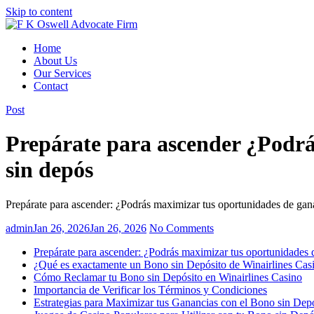
Skip to content
Home
About Us
Our Services
Contact
Post
Prepárate para ascender ¿Podrá
sin depós
Prepárate para ascender: ¿Podrás maximizar tus oportunidades de ganar
admin
Jan 26, 2026
Jan 26, 2026
No Comments
Prepárate para ascender: ¿Podrás maximizar tus oportunidades d
¿Qué es exactamente un Bono sin Depósito de Winairlines Cas
Cómo Reclamar tu Bono sin Depósito en Winairlines Casino
Importancia de Verificar los Términos y Condiciones
Estrategias para Maximizar tus Ganancias con el Bono sin Dep