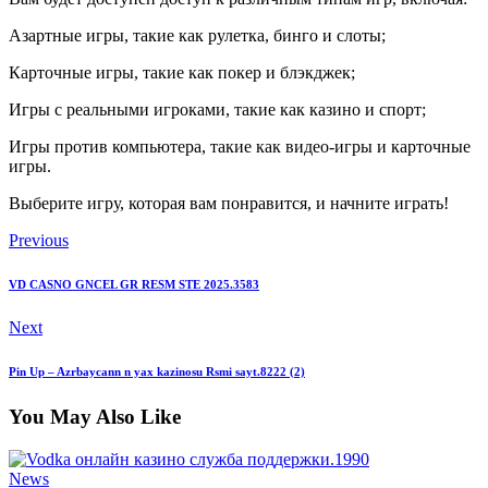
Азартные игры, такие как рулетка, бинго и слоты;
Карточные игры, такие как покер и блэкджек;
Игры с реальными игроками, такие как казино и спорт;
Игры против компьютера, такие как видео-игры и карточные
игры.
Выберите игру, которая вам понравится, и начните играть!
Previous
VD CASNO GNCEL GR RESM STE 2025.3583
Next
Pin Up – Azrbaycann n yax kazinosu Rsmi sayt.8222 (2)
You May Also Like
News