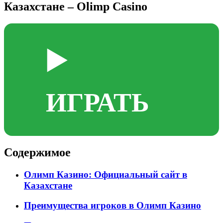
Казахстане – Olimp Casino
▶️
ИГРАТЬ
Содержимое
Олимп Казино: Официальный сайт в
Казахстане
Преимущества игроков в Олимп Казино