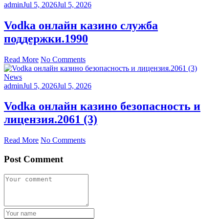
admin
Jul 5, 2026
Jul 5, 2026
Vodka онлайн казино служба
поддержки.1990
Read More
No Comments
News
admin
Jul 5, 2026
Jul 5, 2026
Vodka онлайн казино безопасность и
лицензия.2061 (3)
Read More
No Comments
Post Comment