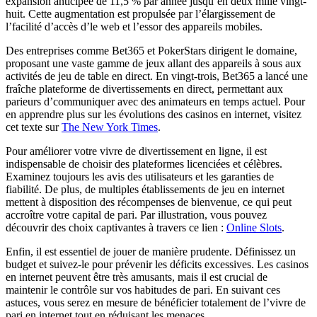
expansion anticipée de 11,5 % par année jusqu’en deux mille vingt-
huit. Cette augmentation est propulsée par l’élargissement de
l’facilité d’accès d’le web et l’essor des appareils mobiles.
Des entreprises comme Bet365 et PokerStars dirigent le domaine,
proposant une vaste gamme de jeux allant des appareils à sous aux
activités de jeu de table en direct. En vingt-trois, Bet365 a lancé une
fraîche plateforme de divertissements en direct, permettant aux
parieurs d’communiquer avec des animateurs en temps actuel. Pour
en apprendre plus sur les évolutions des casinos en internet, visitez
cet texte sur
The New York Times
.
Pour améliorer votre vivre de divertissement en ligne, il est
indispensable de choisir des plateformes licenciées et célèbres.
Examinez toujours les avis des utilisateurs et les garanties de
fiabilité. De plus, de multiples établissements de jeu en internet
mettent à disposition des récompenses de bienvenue, ce qui peut
accroître votre capital de pari. Par illustration, vous pouvez
découvrir des choix captivantes à travers ce lien :
Online Slots
.
Enfin, il est essentiel de jouer de manière prudente. Définissez un
budget et suivez-le pour prévenir les déficits excessives. Les casinos
en internet peuvent être très amusants, mais il est crucial de
maintenir le contrôle sur vos habitudes de pari. En suivant ces
astuces, vous serez en mesure de bénéficier totalement de l’vivre de
pari en internet tout en réduisant les menaces.