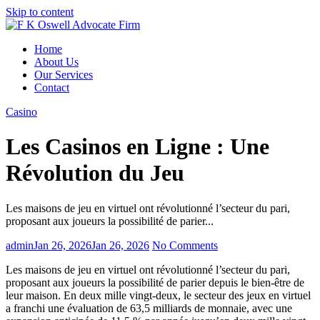
Skip to content
Home
About Us
Our Services
Contact
Casino
Les Casinos en Ligne : Une
Révolution du Jeu
Les maisons de jeu en virtuel ont révolutionné l’secteur du pari,
proposant aux joueurs la possibilité de parier...
admin
Jan 26, 2026
Jan 26, 2026
No Comments
Les maisons de jeu en virtuel ont révolutionné l’secteur du pari,
proposant aux joueurs la possibilité de parier depuis le bien-être de
leur maison. En deux mille vingt-deux, le secteur des jeux en virtuel
a franchi une évaluation de 63,5 milliards de monnaie, avec une