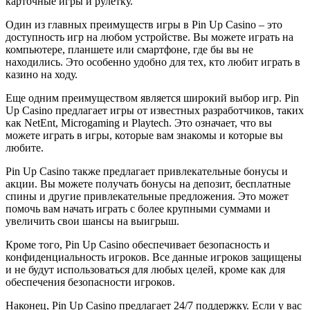
карточные игры и рулетку.
Один из главных преимуществ игры в Pin Up Casino – это
доступность игр на любом устройстве. Вы можете играть на
компьютере, планшете или смартфоне, где бы вы не
находились. Это особенно удобно для тех, кто любит играть в
казино на ходу.
Еще одним преимуществом является широкий выбор игр. Pin
Up Casino предлагает игры от известных разработчиков, таких
как NetEnt, Microgaming и Playtech. Это означает, что вы
можете играть в игры, которые вам знакомы и которые вы
любите.
Pin Up Casino также предлагает привлекательные бонусы и
акции. Вы можете получать бонусы на депозит, бесплатные
спины и другие привлекательные предложения. Это может
помочь вам начать играть с более крупными суммами и
увеличить свои шансы на выигрыш.
Кроме того, Pin Up Casino обеспечивает безопасность и
конфиденциальность игроков. Все данные игроков защищены
и не будут использоваться для любых целей, кроме как для
обеспечения безопасности игроков.
Наконец, Pin Up Casino предлагает 24/7 поддержку. Если у вас