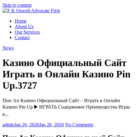
Skip to content
Home
About Us
Our Services
Contact
News
Казино Официальный Сайт
Играть в Онлайн Казино Pin
Up.3727
Пин Ап Казино Официальный Сайт – Играть в Онлайн
Казино Pin Up ▶️ ИГРАТЬ Содержимое Преимущества Игры
в...
admin
Jan 26, 2026
Jan 26, 2026
No Comments