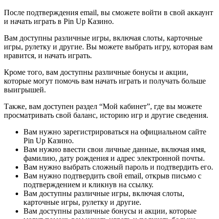
После подтверждения email, вы сможете войти в свой аккаунт
и начать играть в Pin Up Казино.
Вам доступны различные игры, включая слоты, карточные
игры, рулетку и другие. Вы можете выбрать игру, которая вам
нравится, и начать играть.
Кроме того, вам доступны различные бонусы и акции,
которые могут помочь вам начать играть и получать больше
выигрышей.
Также, вам доступен раздел “Мой кабинет”, где вы можете
просматривать свой баланс, историю игр и другие сведения.
Вам нужно зарегистрироваться на официальном сайте
Pin Up Казино.
Вам нужно ввести свои личные данные, включая имя,
фамилию, дату рождения и адрес электронной почты.
Вам нужно выбрать сложный пароль и подтвердить его.
Вам нужно подтвердить свой email, открыв письмо с
подтверждением и кликнув на ссылку.
Вам доступны различные игры, включая слоты,
карточные игры, рулетку и другие.
Вам доступны различные бонусы и акции, которые