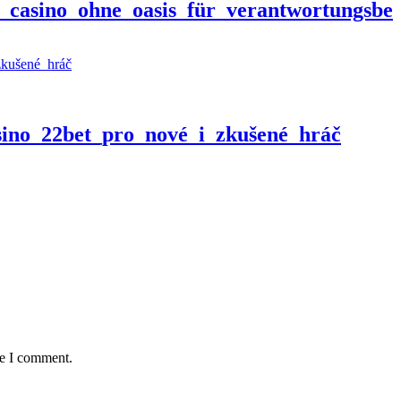
_casino_ohne_oasis_für_verantwortungsbe
sino_22bet_pro_nové_i_zkušené_hráč
me I comment.