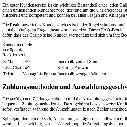
Ein guter Kundenservice ist ein wichtiger Bestandteil eines jeden O
einen umfassenden Kundenservice, der rund um die Uhr erreichbar ist
hilfsbereit und kompetent und können bei allen Fragen und Anliegen 
Die Reaktionszeit des Kundenservices ist in der Regel sehr kurz, und
dem die häufigsten Fragen beantwortet werden. Dieser FAQ-Bereich ist
dafür, dass das Casino seine Kunden wertschätzt und sich um ihre Be
Kontaktmethode
Verfügbarkeit
Reaktionszeit
E-Mail
24/7
Innerhalb von 24 Stunden
Live-Chat
24/7
Sofortige Antwort
Telefon
Montag bis Freitag
Innerhalb weniger Minuten
Zahlungsmethoden und Auszahlungsgeschwin
Die verfügbaren Zahlungsmethoden und die Auszahlungsgeschwindigkei
bequemen Zahlungsmethoden an. Dazu gehören beispielsweise Kreditk
sofort verfügbar, während die Auszahlungen je nach Zahlungsmethode u
Spinogambino bemüht sich, Auszahlungsanträge so schnell wie möglic
werden. Es ist wichtig, vor der Auszahlung die Auszahlungsbedingunge