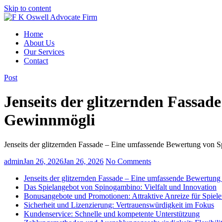
Skip to content
Home
About Us
Our Services
Contact
Post
Jenseits der glitzernden Fassa
Gewinnmögli
Jenseits der glitzernden Fassade – Eine umfassende Bewertung von 
admin
Jan 26, 2026
Jan 26, 2026
No Comments
Jenseits der glitzernden Fassade – Eine umfassende Bewertu
Das Spielangebot von Spinogambino: Vielfalt und Innovation
Bonusangebote und Promotionen: Attraktive Anreize für Spiele
Sicherheit und Lizenzierung: Vertrauenswürdigkeit im Fokus
Kundenservice: Schnelle und kompetente Unterstützung