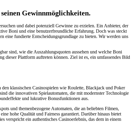
 seinen Gewinnmöglichkeiten.
rsuchen und dabei potenziell Gewinne zu erzielen. Ein Anbieter, der
raktive Boni und eine benutzerfreundliche Erfahrung. Doch was steckt
ern eine fundierte Entscheidungsgrundlage zu bieten. Wir werden uns
fügbar sind, wie die Auszahlungsquoten aussehen und welche Boni
g dieser Plattform auftreten können. Ziel ist es, ein umfassendes Bild
n den klassischen Casinospielen wie Roulette, Blackjack und Poker
ind die innovativen Spielautomaten, die mit modernster Technologie
oundeffekte und lukrative Bonusfunktionen aus.
ckpots und themenbezogene Automaten, die an beliebten Filmen,
ne hohe Qualität und Fairness garantiert. Darüber hinaus bietet
s verspricht ein authentisches Casinoerlebnis, das dem in einem