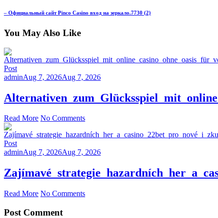
– Официальный сайт Pinco Casino вход на зеркало.7730 (2)
You May Also Like
Post
admin
Aug 7, 2026
Aug 7, 2026
Alternativen_zum_Glücksspiel_mit_online
Read More
No Comments
Post
admin
Aug 7, 2026
Aug 7, 2026
Zajímavé_strategie_hazardních_her_a_ca
Read More
No Comments
Post Comment