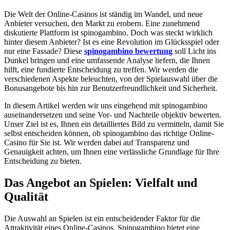
Die Welt der Online-Casinos ist ständig im Wandel, und neue
Anbieter versuchen, den Markt zu erobern. Eine zunehmend
diskutierte Plattform ist spinogambino. Doch was steckt wirklich
hinter diesem Anbieter? Ist es eine Revolution im Glücksspiel oder
nur eine Fassade? Diese
spinogambino bewertung
soll Licht ins
Dunkel bringen und eine umfassende Analyse liefern, die Ihnen
hilft, eine fundierte Entscheidung zu treffen. Wir werden die
verschiedenen Aspekte beleuchten, von der Spielauswahl über die
Bonusangebote bis hin zur Benutzerfreundlichkeit und Sicherheit.
In diesem Artikel werden wir uns eingehend mit spinogambino
auseinandersetzen und seine Vor- und Nachteile objektiv bewerten.
Unser Ziel ist es, Ihnen ein detailliertes Bild zu vermitteln, damit Sie
selbst entscheiden können, ob spinogambino das richtige Online-
Casino für Sie ist. Wir werden dabei auf Transparenz und
Genauigkeit achten, um Ihnen eine verlässliche Grundlage für Ihre
Entscheidung zu bieten.
Das Angebot an Spielen: Vielfalt und
Qualität
Die Auswahl an Spielen ist ein entscheidender Faktor für die
Attraktivität eines Online-Casinos. Spinogambino bietet eine