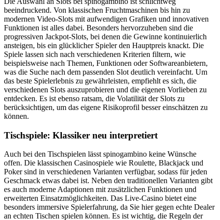
Die Auswahl an Slots bei spinogambino ist schlichtweg
beeindruckend. Von klassischen Fruchtmaschinen bis hin zu
modernen Video-Slots mit aufwendigen Grafiken und innovativen
Funktionen ist alles dabei. Besonders hervorzuheben sind die
progressiven Jackpot-Slots, bei denen die Gewinne kontinuierlich
ansteigen, bis ein glücklicher Spieler den Hauptpreis knackt. Die
Spiele lassen sich nach verschiedenen Kriterien filtern, wie
beispielsweise nach Themen, Funktionen oder Softwareanbietern,
was die Suche nach dem passenden Slot deutlich vereinfacht. Um
das beste Spielerlebnis zu gewährleisten, empfiehlt es sich, die
verschiedenen Slots auszuprobieren und die eigenen Vorlieben zu
entdecken. Es ist ebenso ratsam, die Volatilität der Slots zu
berücksichtigen, um das eigene Risikoprofil besser einschätzen zu
können.
Tischspiele: Klassiker neu interpretiert
Auch bei den Tischspielen lässt spinogambino keine Wünsche
offen. Die klassischen Casinospiele wie Roulette, Blackjack und
Poker sind in verschiedenen Varianten verfügbar, sodass für jeden
Geschmack etwas dabei ist. Neben den traditionellen Varianten gibt
es auch moderne Adaptionen mit zusätzlichen Funktionen und
erweiterten Einsatzmöglichkeiten. Das Live-Casino bietet eine
besonders immersive Spielerfahrung, da Sie hier gegen echte Dealer
an echten Tischen spielen können. Es ist wichtig, die Regeln der