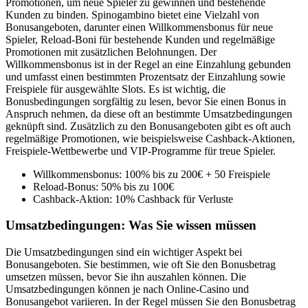
Promotionen, um neue Spieler zu gewinnen und bestehende
Kunden zu binden. Spinogambino bietet eine Vielzahl von
Bonusangeboten, darunter einen Willkommensbonus für neue
Spieler, Reload-Boni für bestehende Kunden und regelmäßige
Promotionen mit zusätzlichen Belohnungen. Der
Willkommensbonus ist in der Regel an eine Einzahlung gebunden
und umfasst einen bestimmten Prozentsatz der Einzahlung sowie
Freispiele für ausgewählte Slots. Es ist wichtig, die
Bonusbedingungen sorgfältig zu lesen, bevor Sie einen Bonus in
Anspruch nehmen, da diese oft an bestimmte Umsatzbedingungen
geknüpft sind. Zusätzlich zu den Bonusangeboten gibt es oft auch
regelmäßige Promotionen, wie beispielsweise Cashback-Aktionen,
Freispiele-Wettbewerbe und VIP-Programme für treue Spieler.
Willkommensbonus: 100% bis zu 200€ + 50 Freispiele
Reload-Bonus: 50% bis zu 100€
Cashback-Aktion: 10% Cashback für Verluste
Umsatzbedingungen: Was Sie wissen müssen
Die Umsatzbedingungen sind ein wichtiger Aspekt bei
Bonusangeboten. Sie bestimmen, wie oft Sie den Bonusbetrag
umsetzen müssen, bevor Sie ihn auszahlen können. Die
Umsatzbedingungen können je nach Online-Casino und
Bonusangebot variieren. In der Regel müssen Sie den Bonusbetrag