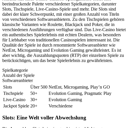
beeindruckende Palette verschiedener Spielkategorien, darunter
Slots, Tischspiele, Live-Casino-Spiele und mehr. Die Slots sind
dabei der klare Schwerpunkt, mit einer großen Anzahl von Titeln
von verschiedenen Softwareanbietern. Zu den Tischspielen gehören
klassische Varianten wie Roulette, Blackjack und Poker, die in
verschiedenen Ausführungen verfügbar sind. Das Live-Casino bietet
ein authentisches Spielerlebnis mit echten Dealern, was besonders
für Liebhaber von traditionellen Casinospielen interessant ist. Die
Qualität der Spiele ist durch renommierte Softwareanbieter wie
NetEnt, Microgaming und Evolution Gaming gewährleistet. Es ist
aber wichtig, die Auszahlungsquoten (RTP) der einzelnen Spiele zu
berücksichtigen, um das beste Spielerlebnis zu gewährleisten.
Spielkategorie
Anzahl der Spiele
Softwareanbieter
Slots
Über 500
NetEnt, Microgaming, Play’n GO
Tischspiele
50+
Evolution Gaming, Pragmatic Play
Live-Casino
30+
Evolution Gaming
Jackpot Spiele
20+
Verschiedene
Slots: Eine Welt voller Abwechslung