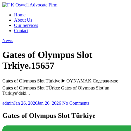
Skip
to
Home
content
About Us
Our Services
Contact
News
Gates of Olympus Slot
Trkiye.15657
Gates of Olympus Slot Türkiye ▶️ OYNAMAK Содержимое
Gates of Olympus Slot TÜrkçe Gates of Olympus Slot’un
Türkiye’deki...
admin
Jan 26, 2026
Jan 26, 2026
No Comments
Gates of Olympus Slot Türkiye