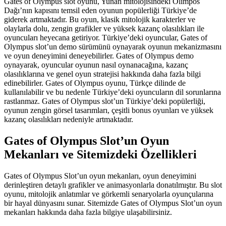
Gates of Olympus slot oyunu, Yunan mitolojisindeki Olimpos
Dağı’nın kapısını temsil eden oyunun popülerliği Türkiye’de
giderek artmaktadır. Bu oyun, klasik mitolojik karakterler ve
olaylarla dolu, zengin grafikler ve yüksek kazanç olasılıkları ile
oyuncuları heyecana getiriyor. Türkiye’deki oyuncular, Gates of
Olympus slot’un demo sürümünü oynayarak oyunun mekanizmasını
ve oyun deneyimini deneyebilirler. Gates of Olympus demo
oynayarak, oyuncular oyunun nasıl oynanacağına, kazanç
olasılıklarına ve genel oyun stratejisi hakkında daha fazla bilgi
edinebilirler. Gates of Olympus oyunu, Türkçe dilinde de
kullanılabilir ve bu nedenle Türkiye’deki oyuncuların dil sorunlarına
rastlanmaz. Gates of Olympus slot’un Türkiye’deki popülerliği,
oyunun zengin görsel tasarımları, çeşitli bonus oyunları ve yüksek
kazanç olasılıkları nedeniyle artmaktadır.
Gates of Olympus Slot’un Oyun
Mekanları ve Sitemizdeki Özellikleri
Gates of Olympus Slot’un oyun mekanları, oyun deneyimini
derinleştiren detaylı grafikler ve animasyonlarla donatılmıştır. Bu slot
oyunu, mitolojik anlatımlar ve görkemli senaryolarla oyunçularına
bir hayal dünyasını sunar. Sitemizde Gates of Olympus Slot’un oyun
mekanları hakkında daha fazla bilgiye ulaşabilirsiniz.