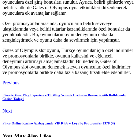
oyunculara özel giriş bonusları sunulur. Ayrıca, belirli günlerde veya
belirli saatlerde Gates of Olympus oyna etkinlikleri düzenlenerek
oyunculara ek avantajlar sağlanır.
Özel promosyonlar arasında, oyuncuların belirli seviyeye
ulaştıklarında veya belirli tutarlar kazandıklarında özel bonuslar da
yer almaktadır. Bu, oyuncuların oyun deneyimini daha da
zenginleştirmek ve oyunu daha da sevdirmek için yapılmıştır.
Gates of Olympus slot oyunu, Türkçe oyuncular için özel indirimler
ve promosyonlarla birlikte, oyunun kalitesini ve eğlenceli
deneyimini artırmayı amaçlamaktadır. Bu nedenle, Gates of
Olympus slot oyununu denemek isteyen oyuncular, özel indirimler
ve promosyonlarla birlikte daha fazla kazanç fırsatı elde edebilirler.
Previous
Elevate Your Play Experience Thrilling Wins & Exclusive Rewards with Rolldorado
Casino Today!
Next
Pinco Online Kazino Azrbaycanda VIP Klub v Loyallq Proqramlar.1378 (4)
You May Also Like