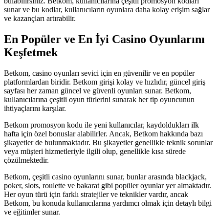
bulabilirsiniz. Betkom, kullanıcılarına çeşitli promosyon kodları
sunar ve bu kodlar, kullanıcıların oyunlara daha kolay erişim sağlar
ve kazançları artırabilir.
En Popüler ve En İyi Casino Oyunlarını
Keşfetmek
Betkom, casino oyunları sevici için en güvenilir ve en popüler
platformlardan biridir. Betkom girişi kolay ve hızlıdır, güncel giriş
sayfası her zaman güncel ve güvenli oyunları sunar. Betkom,
kullanıcılarına çeşitli oyun türlerini sunarak her tip oyuncunun
ihtiyaçlarını karşılar.
Betkom promosyon kodu ile yeni kullanıcılar, kaydoldukları ilk
hafta için özel bonuslar alabilirler. Ancak, Betkom hakkında bazı
şikayetler de bulunmaktadır. Bu şikayetler genellikle teknik sorunlar
veya müşteri hizmetleriyle ilgili olup, genellikle kısa sürede
çözülmektedir.
Betkom, çeşitli casino oyunlarını sunar, bunlar arasında blackjack,
poker, slots, roulette ve bakarat gibi popüler oyunlar yer almaktadır.
Her oyun türü için farklı stratejiler ve teknikler vardır, ancak
Betkom, bu konuda kullanıcılarına yardımcı olmak için detaylı bilgi
ve eğitimler sunar.