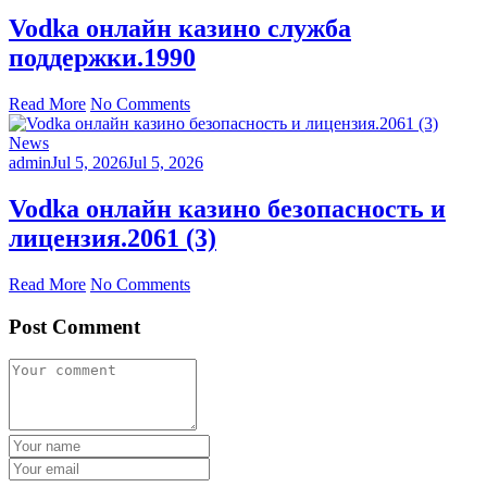
Vodka онлайн казино служба
поддержки.1990
Read More
No Comments
News
admin
Jul 5, 2026
Jul 5, 2026
Vodka онлайн казино безопасность и
лицензия.2061 (3)
Read More
No Comments
Post Comment