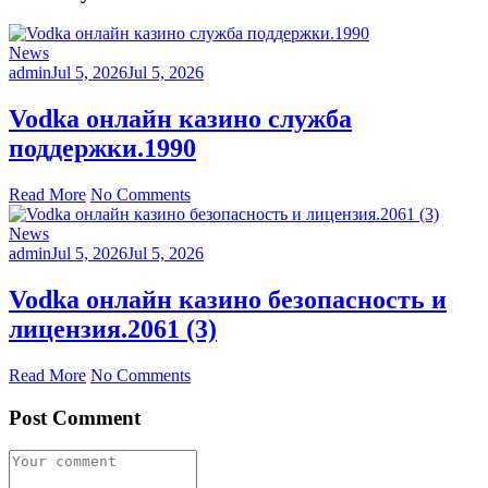
News
admin
Jul 5, 2026
Jul 5, 2026
Vodka онлайн казино служба
поддержки.1990
Read More
No Comments
News
admin
Jul 5, 2026
Jul 5, 2026
Vodka онлайн казино безопасность и
лицензия.2061 (3)
Read More
No Comments
Post Comment