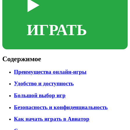
▶️
ИГРАТЬ
Содержимое
Преимущества онлайн-игры
Удобство и доступность
Большой выбор игр
Безопасность и конфиденциальность
Как начать играть в Авиатор