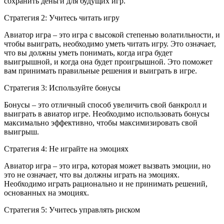
сохранить деньги для будущих игр.
Стратегия 2: Учитесь читать игру
Авиатор игра – это игра с высокой степенью волатильности, и
чтобы выиграть, необходимо уметь читать игру. Это означает,
что вы должны уметь понимать, когда игра будет
выигрышной, и когда она будет проигрышной. Это поможет
вам принимать правильные решения и выиграть в игре.
Стратегия 3: Используйте бонусы
Бонусы – это отличный способ увеличить свой банкролл и
выиграть в авиатор игре. Необходимо использовать бонусы
максимально эффективно, чтобы максимизировать свой
выигрыш.
Стратегия 4: Не играйте на эмоциях
Авиатор игра – это игра, которая может вызвать эмоции, но
это не означает, что вы должны играть на эмоциях.
Необходимо играть рационально и не принимать решений,
основанных на эмоциях.
Стратегия 5: Учитесь управлять риском