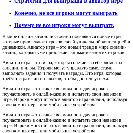
Стратегии для выигрыша в авиатор игре
Конечно, не все игроки могут выиграть
Почему не все игроки могут выиграть
В мире онлайн-казино постоянно появляются новые игры,
которые привлекают игроков своей уникальной концепцией и
динамикой. Авиатор игра – это новый тренд в мире онлайн-
казино, который уже привлекает внимание многих игроков.
Авиатор игра – это игра, которая сочетает в себе элементы
авиации и игры. Игроки могут управлять самолетами,
выполнять задания и получать награды. Это игра, которая
требует стратегии и навыков, чтобы достичь успеха.
Авиатор игра – это также возможность для игроков
поучаствовать в онлайн-казино и испытать свои навыки в
игре. Игроки могут играть в авиатор игра онлайн, используя
свои компьютеры или мобильные устройства.
Авиатор игра – это также возможность для игроков
поучаствовать в онлайн-казино и испытать свои навыки в
игре. Игроки могут играть в авиатор игра онлайн, используя
свои компьютеры или мобильные устройства.