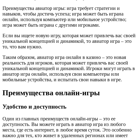
Преимущества авиатор игры: игра требует стратегии и
навыков, чтобы достичь успеха; игра может быть играна
онлайн, используя компьютер или мобильное устройство;
игра может быть играна с другими игроками.
Если вы ищете новую игру, которая может привлечь вас своей
уникальной концепцией и динамикой, то авиатор игра – это
то, что вам нужно.
Таким образом, авиатор игра онлайн в казино – это новая
реальность для игроков, которая может привлечь вас своей
уникальной концепцией и динамикой. Игроки могут играть в
авиатор игра онлайн, используя свои компьютеры или
мобильные устройства, и испытать свои навыки в игре.
Преимущества онлайн-игры
Удобство и доступность
Один из главных преимуществ онлайн-игры – это ее
доступность. Вы можете играть в авиатор игра из любого
места, где есть интернет, в любое время суток. Это особенно
важно для тех, кто живет в удаленных регионах или имеет