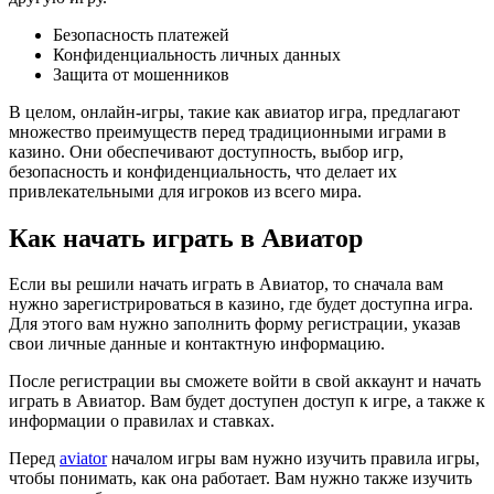
Безопасность платежей
Конфиденциальность личных данных
Защита от мошенников
В целом, онлайн-игры, такие как авиатор игра, предлагают
множество преимуществ перед традиционными играми в
казино. Они обеспечивают доступность, выбор игр,
безопасность и конфиденциальность, что делает их
привлекательными для игроков из всего мира.
Как начать играть в Авиатор
Если вы решили начать играть в Авиатор, то сначала вам
нужно зарегистрироваться в казино, где будет доступна игра.
Для этого вам нужно заполнить форму регистрации, указав
свои личные данные и контактную информацию.
После регистрации вы сможете войти в свой аккаунт и начать
играть в Авиатор. Вам будет доступен доступ к игре, а также к
информации о правилах и ставках.
Перед
aviator
началом игры вам нужно изучить правила игры,
чтобы понимать, как она работает. Вам нужно также изучить