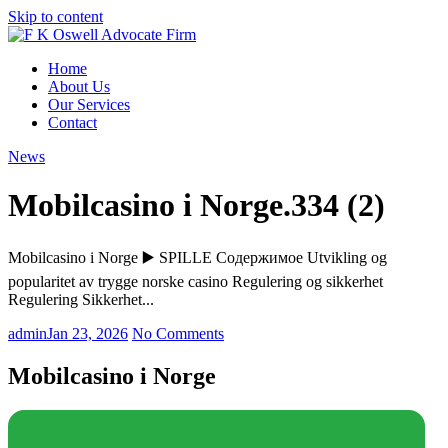
Skip to content
Home
About Us
Our Services
Contact
News
Mobilcasino i Norge.334 (2)
Mobilcasino i Norge ▶️ SPILLE Содержимое Utvikling og
popularitet av trygge norske casino Regulering og sikkerhet
Regulering Sikkerhet...
admin
Jan 23, 2026
No Comments
Mobilcasino i Norge