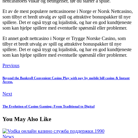
nettcasinoets vilkår og betingelser, før du starter å spille.
Et av de mest populære nettcasinoene i Norge er Norsk Nettcasino,
som tilbyr et bredt utvalg av spill og attraktive bonuspakker til nye
spillere. Det er også trygt og lojalistisk, og har en god kundtjeneste
som kan hjelpe spillere med eventuelle spørsmål eller problemer.
Et annet godt nettcasino i Norge er Trygge Norske Casino, som
tilbyr et bredt utvalg av spill og attraktive bonuspakker til nye
spillere. Det er også trygt og lojalistisk, og har en god kundtjeneste
som kan hjelpe spillere med eventuelle spørsmål eller problemer.
Previous
Beyond the Bankroll Convenient Casino Play with pay by mobile bill casino & Instant
Access.
Next
The Evolution of Casino Gaming: From Traditional to Digital
You May Also Like
News