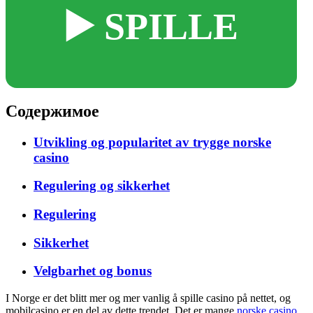
▶️ SPILLE
Содержимое
Utvikling og popularitet av trygge norske
casino
Regulering og sikkerhet
Regulering
Sikkerhet
Velgbarhet og bonus
I Norge er det blitt mer og mer vanlig å spille casino på nettet, og
mobilcasino er en del av dette trendet. Det er mange
norske casino