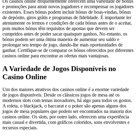
Os casinos online frequentemente oferecem uma variedade de bónus
e promoções para atrair novos jogadores e recompensar os jogadores
existentes. Esses bónus podem incluir bónus de boas-vindas, bónus
de depósito, giros grátis e programas de fidelidade. É importante ler
atentamente os termos e condições de cada bónus antes de o aceitar,
pois muitos bónus têm requisitos de apostas que devem ser
cumpridos antes de poder sacar quaisquer ganhos. No entanto, os
bónus podem ser uma ótima maneira de aumentar seu saldo e
prolongar seu tempo de jogo, dando-lhe mais oportunidades de
ganhar. Certifique-se de comparar os bónus oferecidos por diferentes
casinos online para encontrar as ofertas mais vantajosas.
A Variedade de Jogos Disponíveis no
Casino Online
Um dos maiores atrativos dos casinos online é a enorme variedade
de jogos disponíveis. Desde os clássicos jogos de mesa até os
modernos slots com temas inovadores, há algo para todos os gostos.
A roleta, o blackjack, o baccarat e o poker são apenas alguns dos
jogos de mesa populares que podem ser encontrados na maioria dos
casinos online. Os slots, por outro lado, oferecem uma experiência
mais casual e divertida, com gráficos coloridos, sons envolventes e
recursos especiais.