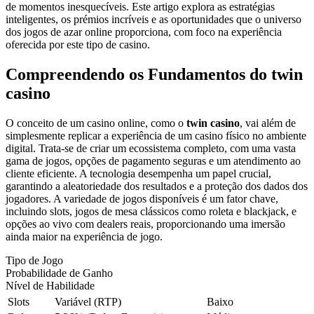
de momentos inesquecíveis. Este artigo explora as estratégias
inteligentes, os prémios incríveis e as oportunidades que o universo
dos jogos de azar online proporciona, com foco na experiência
oferecida por este tipo de casino.
Compreendendo os Fundamentos do twin
casino
O conceito de um casino online, como o
twin casino
, vai além de
simplesmente replicar a experiência de um casino físico no ambiente
digital. Trata-se de criar um ecossistema completo, com uma vasta
gama de jogos, opções de pagamento seguras e um atendimento ao
cliente eficiente. A tecnologia desempenha um papel crucial,
garantindo a aleatoriedade dos resultados e a proteção dos dados dos
jogadores. A variedade de jogos disponíveis é um fator chave,
incluindo slots, jogos de mesa clássicos como roleta e blackjack, e
opções ao vivo com dealers reais, proporcionando uma imersão
ainda maior na experiência de jogo.
Tipo de Jogo
Probabilidade de Ganho
Nível de Habilidade
Slots
Variável (RTP)
Baixo