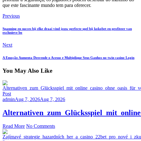
que este fascinante mundo tem para oferecer.
Previous
Spanning en succes bij elke draai vind jouw perfecte spel bij kokobet en profiteer van
exclusieve bo
Next
A Emoção Aumenta Desvende o Acesso e Multiplique Seus Ganhos no twin casino Login
You May Also Like
Post
admin
Aug 7, 2026
Aug 7, 2026
Alternativen_zum_Glücksspiel_mit_online
Read More
No Comments