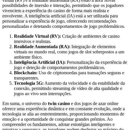
virtual (RV) e a realidade aumentada (RA) estão a abrir novas
possibilidades de imersão e interação, permitindo que os jogadores
vivenciem a experiência do casino de forma mais realista e
envolvente. A inteligência artificial (IA) está a ser utilizada para
personalizar a experiência de jogo, oferecendo recomendações
personalizadas e detetando comportamentos de jogo problemáticos.
Realidade Virtual (RV):
Criação de ambientes de casino
imersivos e realistas.
Realidade Aumentada (RA):
Integração de elementos
virtuais no mundo real, como jogos de slot sobrepostos a um
ambiente físico.
Inteligência Artificial (IA):
Personalização da experiência de
jogo e deteção de comportamentos problemáticos.
Blockchain:
Uso de criptomoedas para transações seguras e
transparentes.
Tecnologia 5G:
Aumento da velocidade e da estabilidade da
conexão, permitindo streaming de vídeo de alta qualidade e
jogos ao vivo sem interrupções.
Em suma, o universo do
twin casino
e dos jogos de azar online
oferece uma experiência dinâmica e em constante evolução, onde a
tecnologia se alia ao entretenimento, proporcionando momentos de
emoção e a oportunidade de conquistar grandes prémios. Ao
compreender os fundamentos, adotar estratégias inteligentes e
priorizar a segurança, os jogadores podem desfrutar ao máximo do