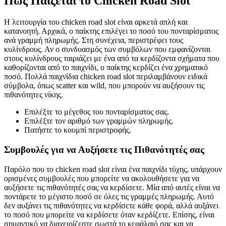
Πώς Παίζεται το Chicken Road Slot
Η λειτουργία του chicken road slot είναι αρκετά απλή και
κατανοητή. Αρχικά, ο παίκτης επιλέγει το ποσό του πονταρίσματος
ανά γραμμή πληρωμής. Στη συνέχεια, περιστρέφει τους
κυλίνδρους. Αν ο συνδυασμός των συμβόλων που εμφανίζονται
στους κυλίνδρους ταιριάζει με ένα από τα κερδίζοντα σχήματα που
καθορίζονται από το παιχνίδι, ο παίκτης κερδίζει ένα χρηματικό
ποσό. Πολλά παιχνίδια chicken road slot περιλαμβάνουν ειδικά
σύμβολα, όπως scatter και wild, που μπορούν να αυξήσουν τις
πιθανότητες νίκης.
Επιλέξτε το μέγεθος του πονταρίσματος σας.
Επιλέξτε τον αριθμό των γραμμών πληρωμής.
Πατήστε το κουμπί περιστροφής.
Συμβουλές για να Αυξήσετε τις Πιθανότητές σας
Παρόλο που το chicken road slot είναι ένα παιχνίδι τύχης, υπάρχουν
ορισμένες συμβουλές που μπορείτε να ακολουθήσετε για να
αυξήσετε τις πιθανότητές σας να κερδίσετε. Μία από αυτές είναι να
ποντάρετε το μέγιστο ποσό σε όλες τις γραμμές πληρωμής. Αυτό
δεν αυξάνει τις πιθανότητες να κερδίσετε κάθε φορά, αλλά αυξάνει
το ποσό που μπορείτε να κερδίσετε όταν κερδίζετε. Επίσης, είναι
σημαντικό να διαχειρίζεστε σωστά το κεφάλαιό σας και να