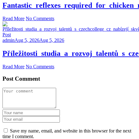
Fantastic_reflexes_required_for_chicken
Read More
No Comments
Post
admin
Aug 5, 2026
Aug 5, 2026
Příležitosti_studia_a_rozvoj_talentů_s_cz
Read More
No Comments
Post Comment
Save my name, email, and website in this browser for the next
time I comment.