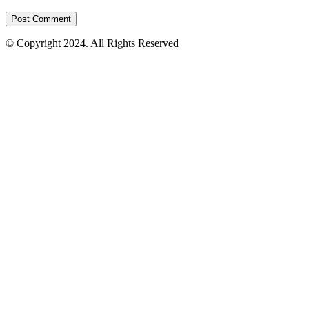
© Copyright 2024. All Rights Reserved