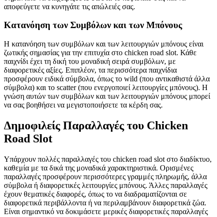
αποφεύγετε να κυνηγάτε τις απώλειές σας.
Κατανόηση των Συμβόλων και των Μπόνους
Η κατανόηση των συμβόλων και των λειτουργιών μπόνους είναι
ζωτικής σημασίας για την επιτυχία στο chicken road slot. Κάθε
παιχνίδι έχει τη δική του μοναδική σειρά συμβόλων, με
διαφορετικές αξίες. Επιπλέον, τα περισσότερα παιχνίδια
προσφέρουν ειδικά σύμβολα, όπως το wild (που αντικαθιστά άλλα
σύμβολα) και το scatter (που ενεργοποιεί λειτουργίες μπόνους). Η
γνώση αυτών των συμβόλων και των λειτουργιών μπόνους μπορεί
να σας βοηθήσει να μεγιστοποιήσετε τα κέρδη σας.
Δημοφιλείς Παραλλαγές του Chicken
Road Slot
Υπάρχουν πολλές παραλλαγές του chicken road slot στο διαδίκτυο,
καθεμία με τα δικά της μοναδικά χαρακτηριστικά. Ορισμένες
παραλλαγές προσφέρουν περισσότερες γραμμές πληρωμής, άλλα
σύμβολα ή διαφορετικές λειτουργίες μπόνους. Άλλες παραλλαγές
έχουν θεματικές διαφορές, όπως το να διαδραματίζονται σε
διαφορετικά περιβάλλοντα ή να περιλαμβάνουν διαφορετικά ζώα.
Είναι σημαντικό να δοκιμάσετε μερικές διαφορετικές παραλλαγές