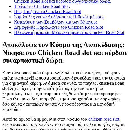
Chicken Road slot και κέρδισε συναρπαστικά δώρα.
Τι είναι το Chicken Road Slot;
Πώς Παίζεται το Chicken Road Slot
Συμβουλές για να Αυξήσετε τις Πιθανότητές σας
Κατανόηση των Συμβόλων και των Μπόνους
Δημοφιλείς Παραλλαγές του Chicken Road Slot
Πλεονεκτήματα και Μειονεκτήματα του Chicken Road Slot
Αποκάλυψε τον Κόσμο της Διασκέδασης:
Νίκησε στο Chicken Road slot και κέρδισε
συναρπαστικά δώρα.
Στον συναρπαστικό κόσμο των διαδικτυακών καζίνο, υπάρχουν
αμέτρητα παιχνίδια που προσφέρουν διασκέδαση και την ευκαιρία
για σημαντικά κέρδη. Ανάμεσα σε αυτά, το παιχνίδι
chicken road
slot
ξεχωρίζει για την απλότητά του, την ελκυστική του
θεματολογία και τις συναρπαστικές δυνατότητες που προσφέρει.
Είναι ένα παιχνίδι που τραβάει την προσοχή τόσο των αρχαρίων
όσο και των έμπειρων παικτών, προσφέροντας μια μοναδική
εμπειρία.
Αυτό το άρθρο θα εμβαθύνει στον κόσμο του
chicken road slot
,
εξερευνώντας τους κανόνες του παιχνιδιού, τις λειτουργίες του, τις
συμβουλές για να αυξήσετε τις πιθανότητές σας να κερδίσετε και