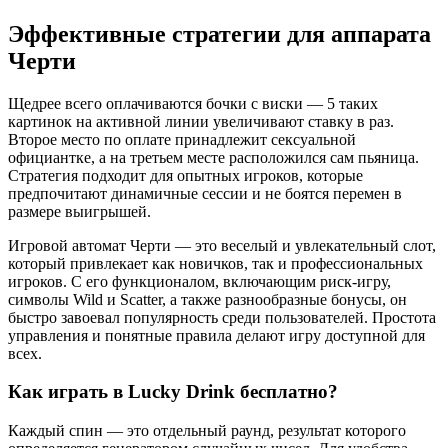
Эффективные стратегии для аппарата
Черти
Щедрее всего оплачиваются бочки с виски — 5 таких
картинок на активной линии увеличивают ставку в раз.
Второе место по оплате принадлежит сексуальной
официантке, а на третьем месте расположился сам пьяница.
Стратегия подходит для опытных игроков, которые
предпочитают динамичные сессии и не боятся перемен в
размере выигрышей.
Игровой автомат Черти — это веселый и увлекательный слот,
который привлекает как новичков, так и профессиональных
игроков. С его функционалом, включающим риск-игру,
символы Wild и Scatter, а также разнообразные бонусы, он
быстро завоевал популярность среди пользователей. Простота
управления и понятные правила делают игру доступной для
всех.
Как играть в Lucky Drink бесплатно?
Каждый спин — это отдельный раунд, результат которого