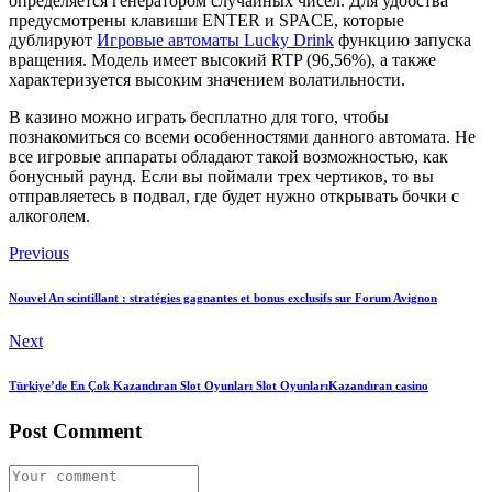
определяется генератором случайных чисел. Для удобства
предусмотрены клавиши ENTER и SPACE, которые
дублируют
Игровые автоматы Lucky Drink
функцию запуска
вращения. Модель имеет высокий RTP (96,56%), а также
характеризуется высоким значением волатильности.
В казино можно играть бесплатно для того, чтобы
познакомиться со всеми особенностями данного автомата. Не
все игровые аппараты обладают такой возможностью, как
бонусный раунд. Если вы поймали трех чертиков, то вы
отправляетесь в подвал, где будет нужно открывать бочки с
алкоголем.
Previous
Nouvel An scintillant : stratégies gagnantes et bonus exclusifs sur Forum Avignon
Next
Türkiye’de En Çok Kazandıran Slot Oyunları Slot OyunlarıKazandıran casino
Post Comment