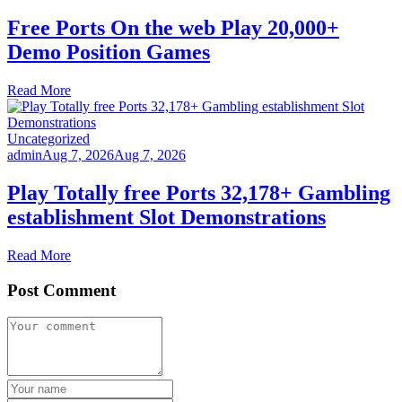
Free Ports On the web Play 20,000+
Demo Position Games
Read More
Uncategorized
admin
Aug 7, 2026
Aug 7, 2026
Play Totally free Ports 32,178+ Gambling
establishment Slot Demonstrations
Read More
Post Comment