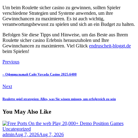
Um beim Roulette sicher casino zu gewinnen, sollten Spieler
verschiedene Strategien und Systeme anwenden, um ihre
Gewinnchancen zu maximieren. Es ist auch wichtig,
verantwortungsbewusst zu spielen und sich an ein Budget zu halten.
Befolgen Sie diese Tipps und Hinweise, um das Beste aus Ihrem
Roulette sicher casino Erlebnis herauszuholen und Ihre
Gewinnchancen zu maximieren. Viel Glück
endruscheit-bloggt.de
beim Spielen!
Previous
– Официальный Сайт Vavada Casino 2025.6400
Next
Roulette spiel strategien: Alles, was Sie wissen müssen, um erfolgreich zu sein
You May Also Like
Uncategorized
admin
Aug 7, 2026
Aug 7, 2026