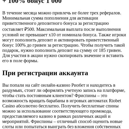
+ 100% бонус 1 000
В течение месяца можно привлечь не более трех рефералов.
Минимальная сумма пополнения для активации
приветственного депозитного бонуса за регистрацию
составляет ₽500. Максимальная выплата после выполнения
условий не превышает х10 от номинала бонуса. Также игроки
могут пополнить депозит и активировать приветственный
бонус 100% до гривен за регистрацию. Чтобы получить такой
подарок, нужно пополнить депозит на сумму от 185 гривен.
Для участия в акции нужно скопировать значение и вставить
его в поле формы.
При регистрации аккаунта
Вы попали на сайт онлайн-казино Риобет и находитесь в
раздумьях, стоит ли оформлять учетную запись на платформе,
чтобы стать постоянным клиентом? Фриспины – это
возможность вращать барабаны в игровых автоматах Riobet
Casino абсолютно бесплатно. Получить бесплатные спины
можно за использование соответствующего промокода,
предоставляемого казино в рамках различных акций и
мероприятий. Фриспины – отличный способ оценить новые
слоты или попытаться выиграть без вложения собственных