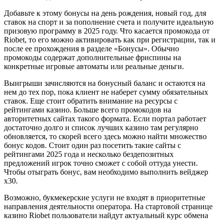
Добавьте к этому бонусы на день рождения, новый год, для
ставок на спорт и за пополнение счета и получите идеальную
призовую программу в 2025 году. Что касается промокода от
Riobet, то его можно активировать как при регистрации, так и
после ее прохождения в разделе «Бонусы». Обычно
промокоды содержат дополнительные фриспины на
конкретные игровые автоматы или реальные деньги.
Выигрыши зачисляются на бонусный баланс и остаются на
нем до тех пор, пока клиент не наберет сумму обязательных
ставок. Еще стоит обратить внимание на ресурсы с
рейтингами казино. Больше всего промокодов на
авторитетных сайтах такого формата. Если портал работает
достаточно долго и список лучших казино там регулярно
обновляется, то скорей всего здесь можно найти множество
бонус кодов. Стоит один раз посетить такие сайты с
рейтингами 2025 года и несколько бездепозитных
предложений игрок точно сможет с собой оттуда унести.
Чтобы отыграть бонус, вам необходимо выполнить вейджер
х30.
Возможно, букмекерские услуги не входят в приоритетные
направления деятельности оператора. На стартовой странице
казино Riobet пользователи найдут актуальный курс обмена