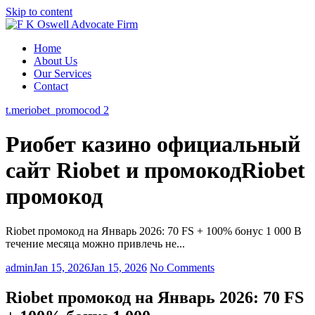
Skip to content
Home
About Us
Our Services
Contact
t.meriobet_promocod 2
Риобет казино официальный
сайт Riobet и промокодRiobet
промокод
Riobet промокод на Январь 2026: 70 FS + 100% бонус 1 000 В
течение месяца можно привлечь не...
admin
Jan 15, 2026
Jan 15, 2026
No Comments
Riobet промокод на Январь 2026: 70 FS