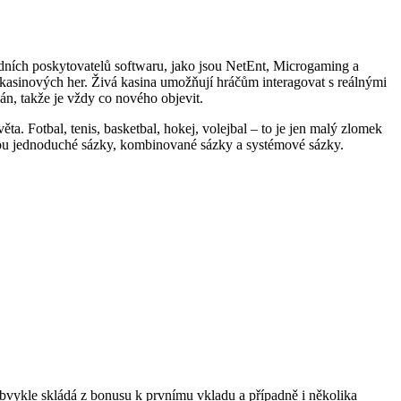
ředních poskytovatelů softwaru, jako jsou NetEnt, Microgaming a
h kasinových her. Živá kasina umožňují hráčům interagovat s reálnými
án, takže je vždy co nového objevit.
a. Fotbal, tenis, basketbal, hokej, volejbal – to je jen malý zlomek
ko jsou jednoduché sázky, kombinované sázky a systémové sázky.
 obvykle skládá z bonusu k prvnímu vkladu a případně i několika