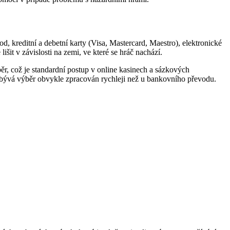
, kreditní a debetní karty (Visa, Mastercard, Maestro), elektronické
šit v závislosti na zemi, ve které se hráč nachází.
ěr, což je standardní postup v online kasinech a sázkových
n bývá výběr obvykle zpracován rychleji než u bankovního převodu.