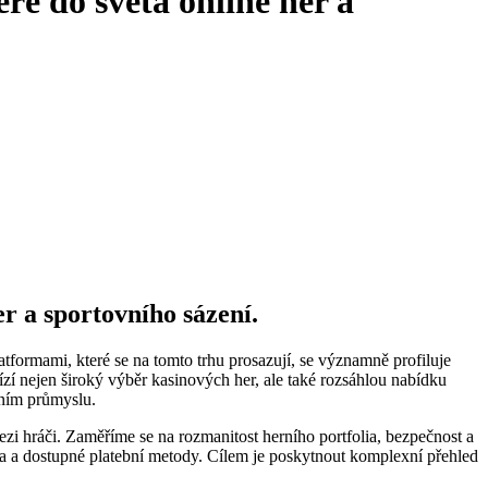
ře do světa online her a
er a sportovního sázení.
latformami, které se na tomto trhu prosazují, se významně profiluje
ízí nejen široký výběr kasinových her, ale také rozsáhlou nabídku
rním průmyslu.
mezi hráči. Zaměříme se na rozmanitost herního portfolia, bezpečnost a
a a dostupné platební metody. Cílem je poskytnout komplexní přehled