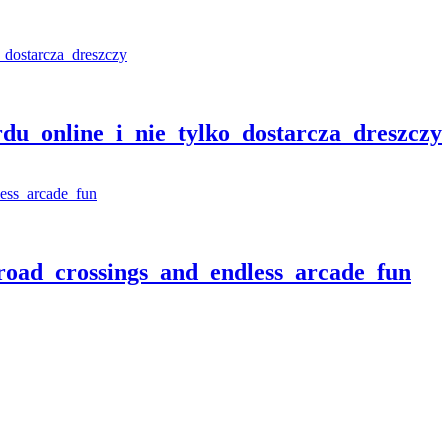
du_online_i_nie_tylko_dostarcza_dreszczy
_road_crossings_and_endless_arcade_fun