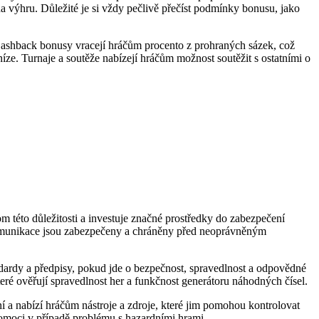
a výhru. Důležité je si vždy pečlivě přečíst podmínky bonusu, jako
. Cashback bonusy vracejí hráčům procento z prohraných sázek, což
ze. Turnaje a soutěže nabízejí hráčům možnost soutěžit s ostatními o
om této důležitosti a investuje značné prostředky do zabezpečení
a komunikace jsou zabezpečeny a chráněny před neoprávněným
ndardy a předpisy, pokud jde o bezpečnost, spravedlnost a odpovědné
teré ověřují spravedlnost her a funkčnost generátoru náhodných čísel.
í a nabízí hráčům nástroje a zdroje, které jim pomohou kontrolovat
 pomoci v případě problému s hazardními hrami.