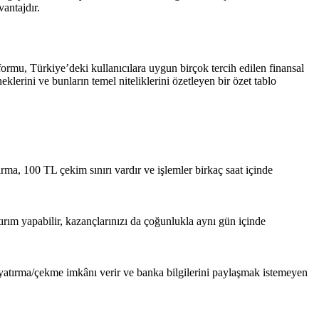
vantajdır.
formu, Türkiye’deki kullanıcılara uygun birçok tercih edilen finansal
lerini ve bunların temel niteliklerini özetleyen bir özet tablo
, 100 TL çekim sınırı vardır ve işlemler birkaç saat içinde
rım yapabilir, kazançlarınızı da çoğunlukla aynı gün içinde
a yatırma/çekme imkânı verir ve banka bilgilerini paylaşmak istemeyen