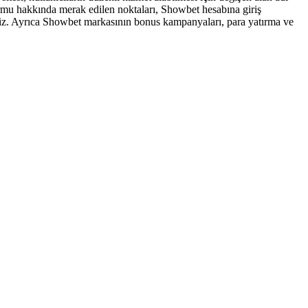
formu hakkında merak edilen noktaları, Showbet hesabına giriş
receğiz. Ayrıca Showbet markasının bonus kampanyaları, para yatırma ve