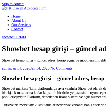
Skip to content
Home
About Us
Our Services
Contact
showbet 2 3600
Showbet hesap girişi – güncel a
Showbet hesap girişi – güncel adres, hesap açma ve mobil erişim rehbe
admin
Jan 14, 2026
Jan 14, 2026
No Comments
Showbet hesap girişi – güncel adres, hesap
Showbet markası (kimi platformlarda ayrı yazılışla Show bet olarak da i
blackjack masalarına kadar kapsamlı bir ürün yelpazesinde oyun seçene
popülerleşmiştir. Platform, denetlenen lisans sistemi ve açık hizmet a
Türkiye’de mevzuattaki kısıtlamalar nedeniyle yabancı bahis sitelerin