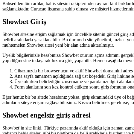
Bahsedilen tüm artılar, bahis sitesini rakiplerinden ayıran kilit farkl
sağlamaktadır. Curacao lisansına sahip olması ve müşteri hizmetlerinin 
Showbet Giriş
Showbet sitesine erişim sağlamak için öncelikle sitenin güncel giriş ad
belirli aralıklarla yasaklanabilir. Bu durumda site yönetimi, hızlıca y
muhtemelen Showbet sitesi yeni bir alan adına aktarılmıştır.
Üyelik bilgilerinizle hesabınıza Showbet oturum açma adımını gerçekleş
yap düğmesine tıklayarak hızlıca giriş yapabilir. Hemen aşağıda mevcu
Cihazınızda bir browser açın ve aktif Showbet domainini adres
Ana sayfa tamamen açıldığında sağ üst köşedeki Giriş linkine s
Üye olurken belirlediğiniz username ve parolanızı ilgili alanlar
Form alanlarını son kez kontrol ettikten sonra giriş formunu ona
Eğer henüz bir bu sitede hesabınız yoksa, giriş ekranındaki üye ol bağ
adımlarla siteye erişim sağlayabilirsiniz. Kısaca belirtmek gerekirse,
Showbet engelsiz giriş adresi
Showbet’in site linki, Türkiye pazarında aktif olduğu için zaman zam
yabancı bahis siteleri gibi bu platform da belli aralıklarla kısıtlanır