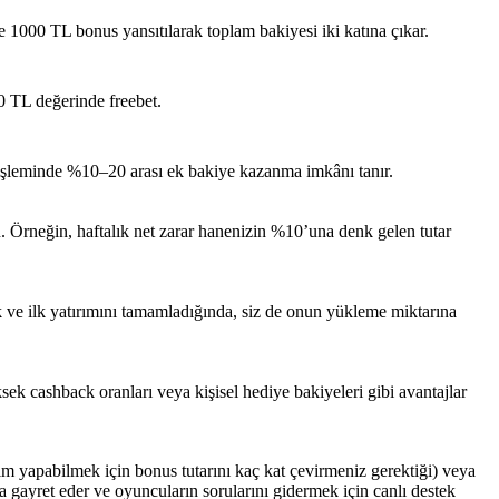
 1000 TL bonus yansıtılarak toplam bakiyesi iki katına çıkar.
0 TL değerinde freebet.
rma işleminde %10–20 arası ek bakiye kazanma imkânı tanır.
 Örneğin, haftalık net zarar hanenizin %10’una denk gelen tutar
lik ve ilk yatırımını tamamladığında, siz de onun yükleme miktarına
k cashback oranları veya kişisel hediye bakiyeleri gibi avantajlar
im yapabilmek için bonus tutarını kaç kat çevirmeniz gerektiği) veya
 gayret eder ve oyuncuların sorularını gidermek için canlı destek