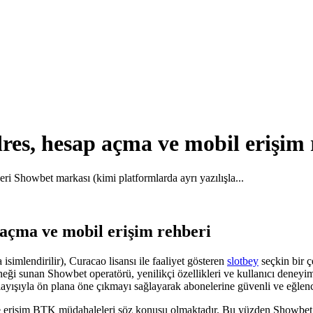
dres, hesap açma ve mobil erişim 
ri Showbet markası (kimi platformlarda ayrı yazılışla...
 açma ve mobil erişim rehberi
simlendirilir), Curacao lisansı ile faaliyet gösteren
slotbey
seçkin bir ç
ği sunan Showbet operatörü, yenilikçi özellikleri ve kullanıcı deneyim
nlayışıyla ön plana öne çıkmayı sağlayarak abonelerine güvenli ve eğlen
e erişim BTK müdahaleleri söz konusu olmaktadır. Bu yüzden Showbet sit