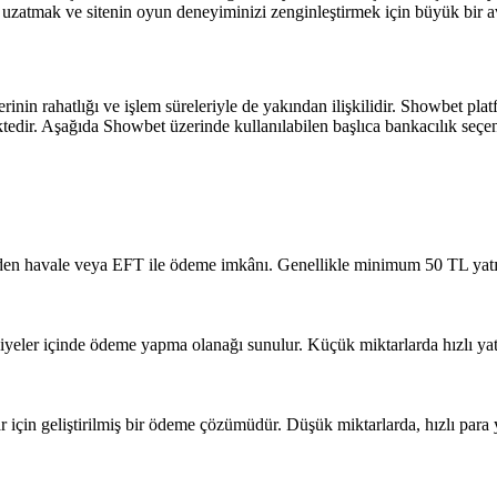
zi uzatmak ve sitenin oyun deneyiminizi zenginleştirmek için büyük bir a
in rahatlığı ve işlem süreleriyle de yakından ilişkilidir. Showbet plat
edir. Aşağıda Showbet üzerinde kullanılabilen başlıca bankacılık seçenek
n havale veya EFT ile ödeme imkânı. Genellikle minimum 50 TL yatırma
yeler içinde ödeme yapma olanağı sunulur. Küçük miktarlarda hızlı yatı
ar için geliştirilmiş bir ödeme çözümüdür. Düşük miktarlarda, hızlı par