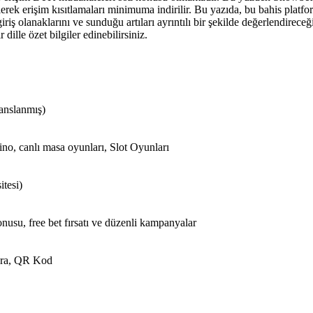
ilerek erişim kısıtlamaları minimuma indirilir. Bu yazıda, bu bahis plat
 giriş olanaklarını ve sunduğu artıları ayrıntılı bir şekilde değerlendi
dille özet bilgiler edinebilirsiniz.
anslanmış)
sino, canlı masa oyunları, Slot Oyunları
tesi)
usu, free bet fırsatı ve düzenli kampanyalar
para, QR Kod